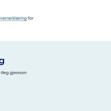
nvernerklæring
for
eg
i deg gjennom