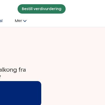
Bestill verdivurdering
al
Mer
balkong fra
?