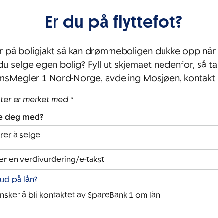
Er du på flyttefot?
r på boligjakt så kan drømmeboligen dukke opp når 
 du selge egen bolig? Fyll ut skjemaet nedenfor, så ta
msMegler 1 Nord-Norge, avdeling Mosjøen, kontakt
lter er merket med *
pe deg med?
rer å selge
er en verdivurdering/e-takst
bud på lån?
ønsker å bli kontaktet av SpareBank 1 om lån