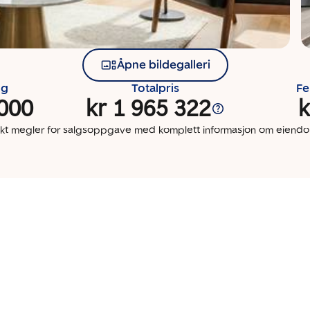
Åpne bildegalleri
ng
Totalpris
Fe
 000
kr 1 965 322
k
kt megler for salgsoppgave med komplett informasjon om eien