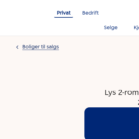
Gå til innholdet
Privat
Bedrift
Selge
K
Boliger til salgs
Lys 2-roms