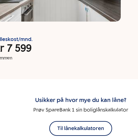
lleskost/mnd.
r 7 599
dommen
Usikker på hvor mye du kan låne?
Prøv SpareBank 1 sin boliglånskalkulator
Til lånekalkulatoren