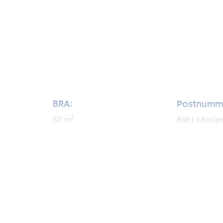
BRA:
Postnumm
2
62
m
8661
Mosjø
BRA-i:
Byggeår:
2
49
m
1965