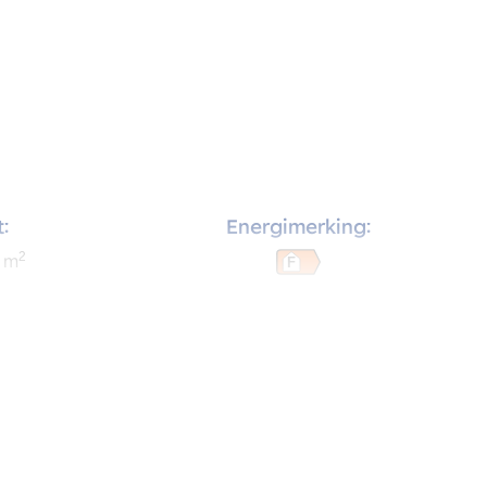
:
Energimerking:
2
m
F
rom: