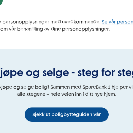
ine personopplysninger med uvedkommende.
Se vår perso
 om vår behandling av dine personopplysninger.
jøpe og selge - steg for st
 kjøpe og selge bolig? Sammen med SpareBank 1 hjelper v
alle stegene – hele veien inn i ditt nye hjem.
Sjekk ut boligbytteguiden vår