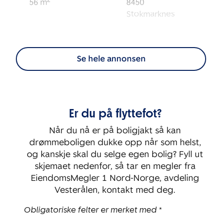
2
56
m
8450
Stokmarknes
Eierform:
Tomt:
2
Selveier
1 190
m
Se hele annonsen
BRA-i:
Byggeår:
2
43
m
2006
Er du på flyttefot?
Etasje:
Rom:
1
3
Når du nå er på boligjakt så kan
drømmeboligen dukke opp når som helst,
Soverom:
og kanskje skal du selge egen bolig? Fyll ut
2
skjemaet nedenfor, så tar en megler fra
EiendomsMegler 1 Nord-Norge, avdeling
Vesterålen, kontakt med deg.
Obligatoriske felter er merket med *