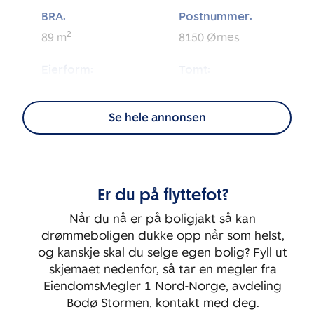
BRA:
Postnummer:
2
89
m
8150
Ørnes
Eierform:
Tomt:
2
Eierseksjon
3 046
m
Se hele annonsen
Energimerking:
BRA-i:
2
D - Rød
86
m
Byggeår:
Etasje:
Er du på flyttefot?
2008
3
Når du nå er på boligjakt så kan
Rom:
Soverom:
drømmeboligen dukke opp når som helst,
3
2
og kanskje skal du selge egen bolig? Fyll ut
skjemaet nedenfor, så tar en megler fra
EiendomsMegler 1 Nord-Norge, avdeling
Bodø Stormen, kontakt med deg.