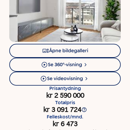
Åpne bildegalleri
Se 360°-visning
Se videovisning
Prisantydning
kr 2 590 000
Totalpris
kr 3 091 724
Felleskost/mnd.
kr 6 473