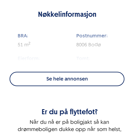
Nøkkelinformasjon
BRA:
Postnummer:
2
51
m
8006
Bodø
Eierform:
Tomt:
2
Andel
4 269
m
Se hele annonsen
Energimerking:
BRA-i:
2
B - Lys grønn
46
m
Byggeår:
Etasje:
Er du på flyttefot?
2019
5
Når du nå er på boligjakt så kan
Rom:
Soverom:
drømmeboligen dukke opp når som helst,