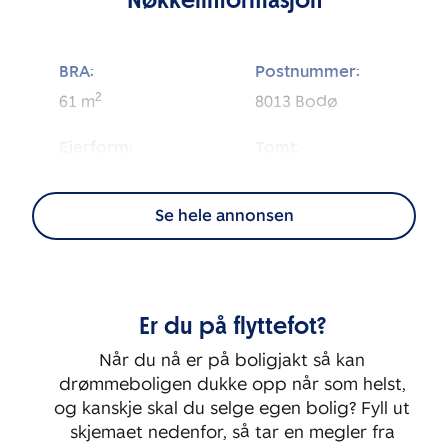
BRA:
Postnummer:
2
61
m
8013
Bodø
Eierform:
Tomt:
2
Eierseksjon
2 426
m
Se hele annonsen
Energimerking:
BRA-i:
2
C - Lys grønn
55
m
Byggeår:
Etasje:
Er du på flyttefot?
2008
1
Når du nå er på boligjakt så kan
Rom:
Soverom:
drømmeboligen dukke opp når som helst,
2
1
og kanskje skal du selge egen bolig? Fyll ut
skjemaet nedenfor, så tar en megler fra