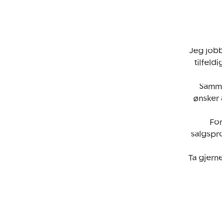
Jeg jobb
tilfeld
Sammen
ønsker 
Fo
salgspro
Ta gjern