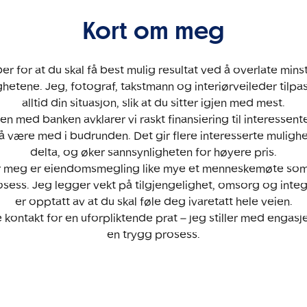
Kort om meg
er for at du skal få best mulig resultat ved å overlate minst 
ighetene. Jeg, fotograf, takstmann og interiørveileder tilpa
alltid din situasjon, slik at du sitter igjen med mest.
 med banken avklarer vi raskt finansiering til interessen
å være med i budrunden. Det gir flere interesserte mulighet
delta, og øker sannsynligheten for høyere pris.
r meg er eiendomsmegling like mye et menneskemøte som
sess. Jeg legger vekt på tilgjengelighet, omsorg og integ
er opptatt av at du skal føle deg ivaretatt hele veien.
e kontakt for en uforpliktende prat – jeg stiller med engas
en trygg prosess.