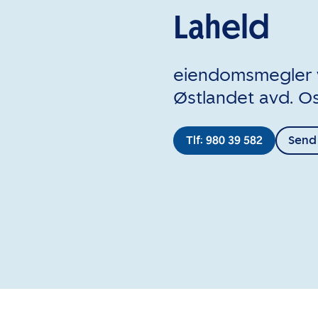
Laheld
eiendomsmegler 
Østlandet avd. O
Tlf: 980 39 582
Send