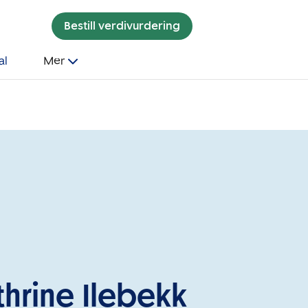
Bestill verdivurdering
al
Mer
thrine Ilebekk