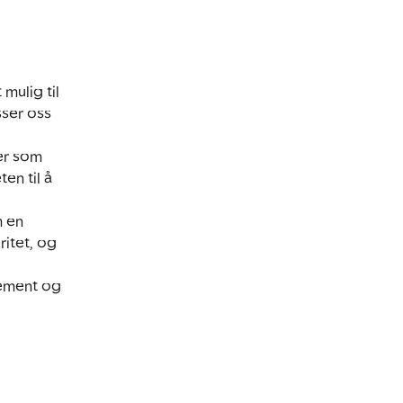
mulig til
sser oss
ter som
en til å
 en
ritet, og
jement og