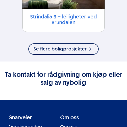
Strindalia 3 – leiligheter ved
Brundalen
Se flere boligprosjekter
Ta kontakt for rådgivning om kjøp eller
salg av nybolig
Snarveier
Om oss
Verdivurdering
Om oss