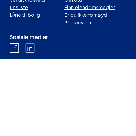
Prisliste
Finn eiendomsmegler
Låne til bolig
Er du ikke fornøyd
Personvern
Sosiale medier
Innholdet er beskyttet etter åndsverkloven. Regelmessig,
systematisk eller kontinuerlig innhenting, lagring, indeksering,
distribusjon og all annen form for sammenstilling av data
tillates ikke uten eksplisitt, skriftlig tillatelse fra
EiendomsMegler 1 Norge AS.
EiendomsMegler 1 Norge AS, Hammersborggata 11,
0181 Oslo