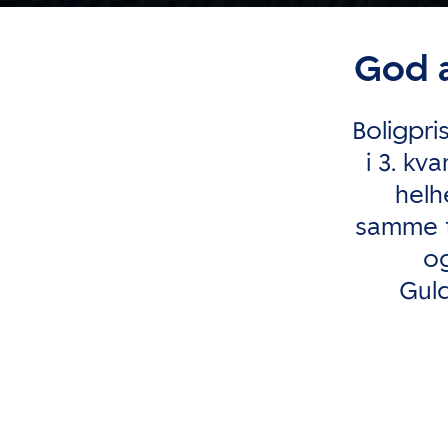
God a
Boligpr
i 3. kv
helh
samme ti
og
Gul