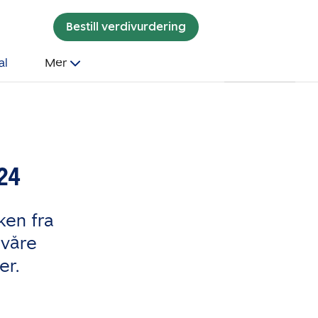
Bestill verdivurdering
al
Mer
24
kken fra
 våre
er.