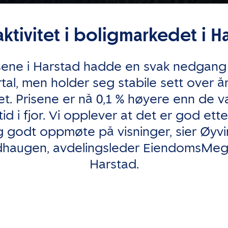
ktivitet i boligmarkedet i Ha
isene i Harstad hadde en svak nedgang 
artal, men holder seg stabile sett over 
et. Prisene er nå 0,1 % høyere enn de v
d i fjor. Vi opplever at det er god ett
 godt oppmøte på visninger, sier Øyv
dhaugen, avdelingsleder EiendomsMegl
Harstad.