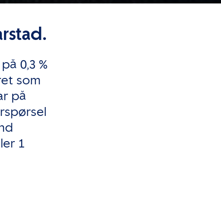
rstad.
på 0,3 %
året som
ar på
erspørsel
ind
er 1