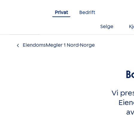
Gå til innholdet
Privat
Bedrift
Selge
K
EiendomsMegler 1 Nord-Norge
B
Vi pres
Eien
av