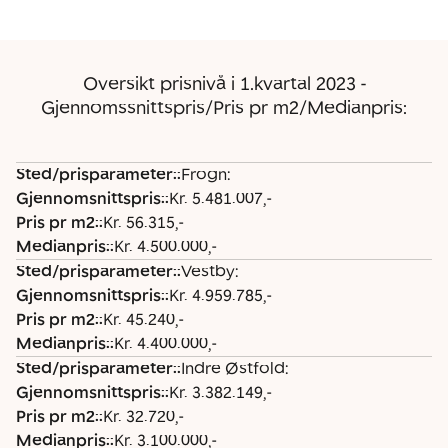
Oversikt prisnivå i 1.kvartal 2023 -
Gjennomssnittspris/Pris pr m2/Medianpris:
Sted/prisparameter:
:
Frogn:
St
G
P
M
Gjennomsnittspris:
:
Kr. 5.481.007,-
e
je
ri
e
Pris pr m2:
:
Kr. 56.315,-
d
n
s
di
Medianpris:
:
Kr. 4.500.000,-
/
n
p
a
Sted/prisparameter:
:
Vestby:
p
o
r
n
Gjennomsnittspris:
:
Kr. 4.959.785,-
ri
m
m
p
Pris pr m2:
:
Kr. 45.240,-
s
s
2:
ri
Medianpris:
:
Kr. 4.400.000,-
p
ni
s:
Sted/prisparameter:
:
Indre Østfold:
a
tt
Gjennomsnittspris:
:
Kr. 3.382.149,-
r
s
Pris pr m2:
:
Kr. 32.720,-
a
p
Medianpris:
:
Kr. 3.100.000,-
m
ri