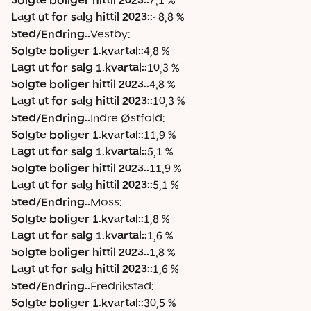
Solgte boliger hittil 2023:
:
7,1 %
d
g
t
g
t
Lagt ut for salg hittil 2023:
:
- 8,8 %
/
t
u
t
u
Sted/Endring:
:
Vestby:
E
e
t
e
t
Solgte boliger 1.kvartal:
:
4,8 %
n
b
f
b
f
Lagt ut for salg 1.kvartal:
:
10,3 %
d
o
o
o
o
Solgte boliger hittil 2023:
:
4,8 %
ri
li
r
li
r
Lagt ut for salg hittil 2023:
:
10,3 %
n
g
s
g
s
Sted/Endring:
:
Indre Østfold:
g
e
a
e
a
Solgte boliger 1.kvartal:
:
11,9 %
:
r
l
r
l
Lagt ut for salg 1.kvartal:
:
5,1 %
1
g
h
g
Solgte boliger hittil 2023:
:
11,9 %
.
1
it
h
Lagt ut for salg hittil 2023:
:
5,1 %
k
.
ti
it
Sted/Endring:
:
Moss:
v
k
l
ti
Solgte boliger 1.kvartal:
:
1,8 %
a
v
2
l
Lagt ut for salg 1.kvartal:
:
1,6 %
r
a
0
2
Solgte boliger hittil 2023:
:
1,8 %
t
r
2
0
Lagt ut for salg hittil 2023:
:
1,6 %
a
t
3
2
Sted/Endring:
:
Fredrikstad:
l:
a
:
3
Solgte boliger 1.kvartal:
:
30,5 %
l:
: