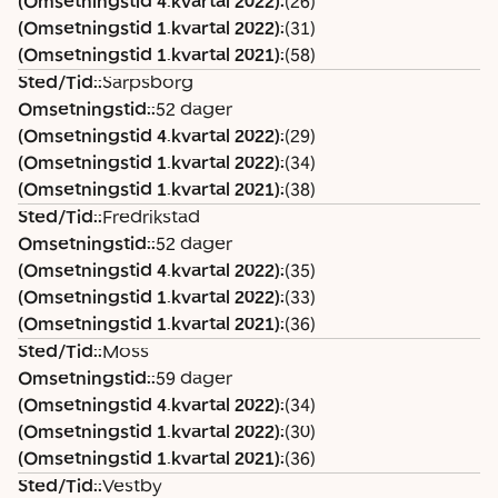
(Omsetningstid 4.kvartal 2022)
:
(26)
k
k
k
(Omsetningstid 1.kvartal 2022)
:
(31)
v
v
v
(Omsetningstid 1.kvartal 2021)
:
(58)
a
a
a
Sted/Tid:
:
Sarpsborg
rt
rt
rt
Omsetningstid:
:
52 dager
al
al
al
(Omsetningstid 4.kvartal 2022)
:
(29)
2
2
2
(Omsetningstid 1.kvartal 2022)
:
(34)
0
0
0
(Omsetningstid 1.kvartal 2021)
:
(38)
2
2
2
Sted/Tid:
:
Fredrikstad
2)
2)
1)
Omsetningstid:
:
52 dager
(Omsetningstid 4.kvartal 2022)
:
(35)
(Omsetningstid 1.kvartal 2022)
:
(33)
(Omsetningstid 1.kvartal 2021)
:
(36)
Sted/Tid:
:
Moss
Omsetningstid:
:
59 dager
(Omsetningstid 4.kvartal 2022)
:
(34)
(Omsetningstid 1.kvartal 2022)
:
(30)
(Omsetningstid 1.kvartal 2021)
:
(36)
Sted/Tid:
:
Vestby