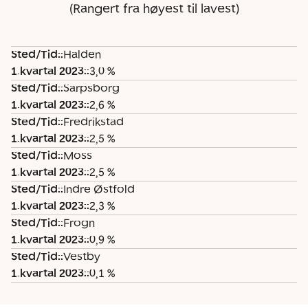
(Rangert fra høyest til lavest)
Sted/Tid:
:
Halden
S
1
1.kvartal 2023:
:
3,0 %
t
.
Sted/Tid:
:
Sarpsborg
e
k
1.kvartal 2023:
:
2,6 %
d
v
Sted/Tid:
:
Fredrikstad
/
a
1.kvartal 2023:
:
2,5 %
T
r
Sted/Tid:
:
Moss
i
t
1.kvartal 2023:
:
2,5 %
d
a
Sted/Tid:
:
Indre Østfold
:
l
1.kvartal 2023:
:
2,3 %
2
Sted/Tid:
:
Frogn
0
1.kvartal 2023:
:
0,9 %
2
Sted/Tid:
3
:
Vestby
1.kvartal 2023:
:
:
0,1 %