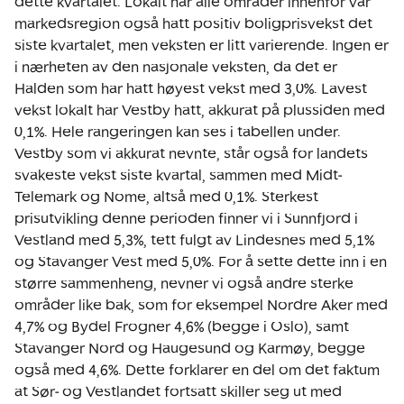
dette kvartalet. Lokalt har alle områder innenfor vår
markedsregion også hatt positiv boligprisvekst det
siste kvartalet, men veksten er litt varierende. Ingen er
i nærheten av den nasjonale veksten, da det er
Halden som har hatt høyest vekst med 3,0%. Lavest
vekst lokalt har Vestby hatt, akkurat på plussiden med
0,1%. Hele rangeringen kan ses i tabellen under.
Vestby som vi akkurat nevnte, står også for landets
svakeste vekst siste kvartal, sammen med Midt-
Telemark og Nome, altså med 0,1%. Sterkest
prisutvikling denne perioden finner vi i Sunnfjord i
Vestland med 5,3%, tett fulgt av Lindesnes med 5,1%
og Stavanger Vest med 5,0%. For å sette dette inn i en
større sammenheng, nevner vi også andre sterke
områder like bak, som for eksempel Nordre Aker med
4,7% og Bydel Frogner 4,6% (begge i Oslo), samt
Stavanger Nord og Haugesund og Karmøy, begge
også med 4,6%. Dette forklarer en del om det faktum
at Sør- og Vestlandet fortsatt skiller seg ut med