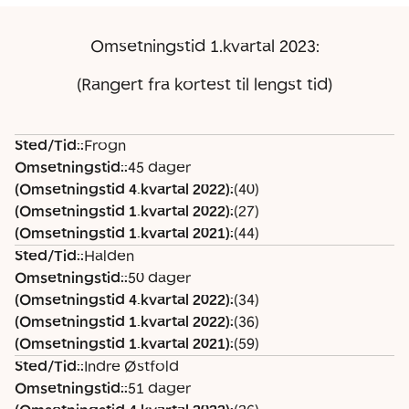
Omsetningstid 1.kvartal 2023:
(Rangert fra kortest til lengst tid)
Sted/Tid:
:
Frogn
S
O
(
(
(
Omsetningstid:
:
45 dager
t
m
O
O
O
(Omsetningstid 4.kvartal 2022)
:
(40)
e
s
m
m
m
(Omsetningstid 1.kvartal 2022)
:
(27)
d
e
s
s
s
(Omsetningstid 1.kvartal 2021)
:
(44)
/
t
e
e
e
Sted/Tid:
:
Halden
T
ni
t
t
t
Omsetningstid:
:
50 dager
i
n
ni
ni
ni
(Omsetningstid 4.kvartal 2022)
:
(34)
d
g
n
n
n
(Omsetningstid 1.kvartal 2022)
:
(36)
:
st
g
g
g
(Omsetningstid 1.kvartal 2021)
:
(59)
id
st
st
st
Sted/Tid:
:
Indre Østfold
:
id
id
id
Omsetningstid:
:
51 dager
4.
1.
1.