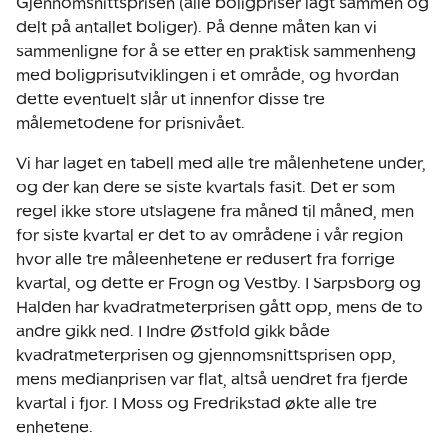
Gjennomsnittsprisen (alle boligpriser lagt sammen og
delt på antallet boliger). På denne måten kan vi
sammenligne for å se etter en praktisk sammenheng
med boligprisutviklingen i et område, og hvordan
dette eventuelt slår ut innenfor disse tre
målemetodene for prisnivået.
Vi har laget en tabell med alle tre målenhetene under,
og der kan dere se siste kvartals fasit. Det er som
regel ikke store utslagene fra måned til måned, men
for siste kvartal er det to av områdene i vår region
hvor alle tre måleenhetene er redusert fra forrige
kvartal, og dette er Frogn og Vestby. I Sarpsborg og
Halden har kvadratmeterprisen gått opp, mens de to
andre gikk ned. I Indre Østfold gikk både
kvadratmeterprisen og gjennomsnittsprisen opp,
mens medianprisen var flat, altså uendret fra fjerde
kvartal i fjor. I Moss og Fredrikstad økte alle tre
enhetene.