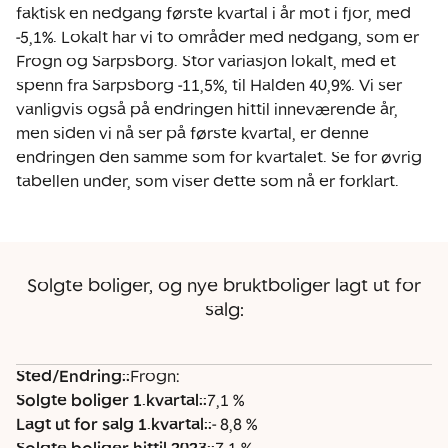
faktisk en nedgang første kvartal i år mot i fjor, med
-5,1%. Lokalt har vi to områder med nedgang, som er
Frogn og Sarpsborg. Stor variasjon lokalt, med et
spenn fra Sarpsborg -11,5%, til Halden 40,9%. Vi ser
vanligvis også på endringen hittil inneværende år,
men siden vi nå ser på første kvartal, er denne
endringen den samme som for kvartalet. Se for øvrig
tabellen under, som viser dette som nå er forklart.
Solgte boliger, og nye bruktboliger lagt ut for
salg:
Sted/Endring:
:
Frogn:
S
S
L
S
L
Solgte boliger 1.kvartal:
:
7,1 %
t
o
a
o
a
Lagt ut for salg 1.kvartal:
:
- 8,8 %
e
l
g
l
g