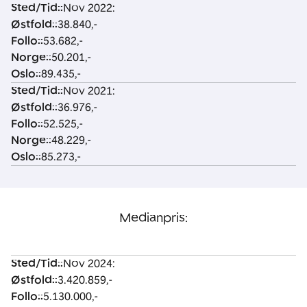
Sted/Tid:
:
Nov 2022:
Østfold:
:
38.840,-
Follo:
:
53.682,-
Norge:
:
50.201,-
Oslo:
:
89.435,-
Sted/Tid:
:
Nov 2021:
Østfold:
:
36.976,-
Follo:
:
52.525,-
Norge:
:
48.229,-
Oslo:
:
85.273,-
Medianpris:
Sted/Tid:
:
Nov 2024:
S
Ø
F
N
O
Østfold:
:
3.420.859,-
t
st
o
o
sl
Follo:
:
5.130.000,-
e
f
ll
r
o