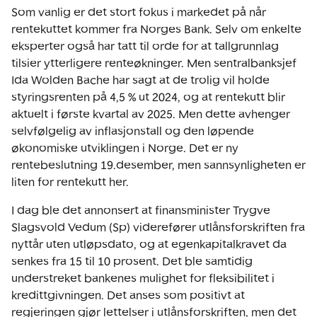
Som vanlig er det stort fokus i markedet på når
rentekuttet kommer fra Norges Bank. Selv om enkelte
eksperter også har tatt til orde for at tallgrunnlag
tilsier ytterligere renteøkninger. Men sentralbanksjef
Ida Wolden Bache har sagt at de trolig vil holde
styringsrenten på 4,5 % ut 2024, og at rentekutt blir
aktuelt i første kvartal av 2025. Men dette avhenger
selvfølgelig av inflasjonstall og den løpende
økonomiske utviklingen i Norge. Det er ny
rentebeslutning 19.desember, men sannsynligheten er
liten for rentekutt her.
I dag ble det annonsert at finansminister Trygve
Slagsvold Vedum (Sp) viderefører utlånsforskriften fra
nyttår uten utløpsdato, og at egenkapitalkravet da
senkes fra 15 til 10 prosent. Det ble samtidig
understreket bankenes mulighet for fleksibilitet i
kredittgivningen. Det anses som positivt at
regjeringen gjør lettelser i utlånsforskriften, men det