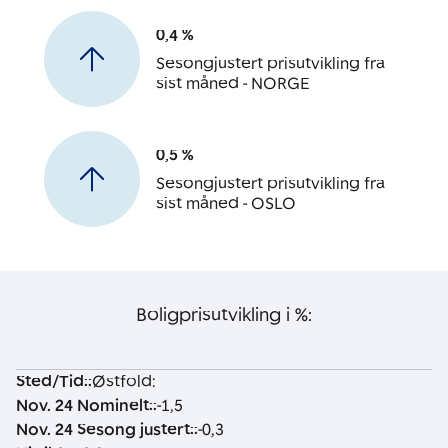
0,4 %
Sesongjustert prisutvikling fra
sist måned - NORGE
0,5 %
Sesongjustert prisutvikling fra
sist måned - OSLO
Boligprisutvikling i %:
Sted/Tid:
:
Østfold:
S
N
N
H
Si
S
S
Nov. 24 Nominelt:
:
-1,5
t
o
o
it
st
i
i
Nov. 24 Sesong justert:
:
-0,3
e
v.
v.
ti
e
s
s