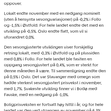
oppover.
Lokalt endte november med en nedgang nominelt
(uten å hensynta sesongvariasjoner) på -0,2% i Follo
og -1,5% i Østfold. For hele landet endte det med en
utvikling på -0,5%. Oslo endte flatt, som vil si
uforandret 0,0%.
Den sesongjusterte utviklingen viser forskjellig
retning lokalt, med -0,3% i Østfold og på plussiden
med 0,8% i Follo. For hele landet ble fasiten en
oppgang sesongjustert på 0,4%, som er sterkt for
denne måneden å være. Til sammenligning endte den
på 0,5% i Oslo. Det var Stavanger med omegn som
hadde sterkest sesongjustert prisvekst i november,
med 1,7%. Svakeste utvikling finner vi i Bodø med
Fauske, med en nedgang på -1,0%.
Boligprisveksten er fortsatt høy hittil i år, og for hele
landet var den ved utgangen av november på 6,3%.