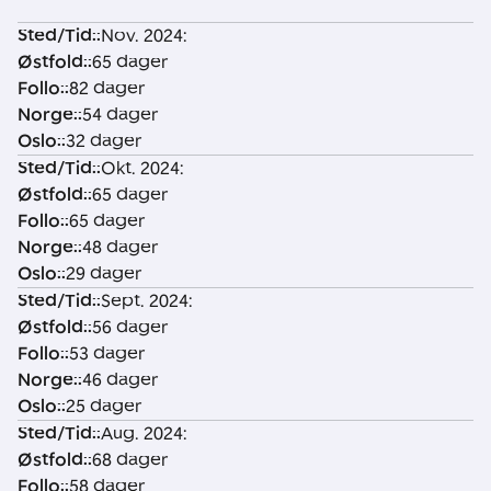
Sted/Tid:
:
Nov. 2024:
S
Ø
F
N
O
Østfold:
:
65 dager
t
st
o
o
sl
Follo:
:
82 dager
e
f
ll
r
o
Norge:
:
54 dager
d
o
o
g
:
Oslo:
:
32 dager
/
l
:
e
Sted/Tid:
:
Okt. 2024:
T
d
:
Østfold:
:
65 dager
i
:
Follo:
:
65 dager
d
Norge:
:
48 dager
:
Oslo:
:
29 dager
Sted/Tid:
:
Sept. 2024:
Østfold:
:
56 dager
Follo:
:
53 dager
Norge:
:
46 dager
Oslo:
:
25 dager
Sted/Tid:
:
Aug. 2024:
Østfold:
:
68 dager
Follo:
:
58 dager