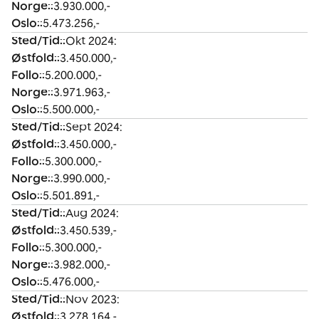
Norge:
:
3.930.000,-
d
o
o
g
:
Oslo:
:
5.473.256,-
/
l
:
e
Sted/Tid:
:
Okt 2024:
T
d
:
Østfold:
:
3.450.000,-
i
:
Follo:
:
5.200.000,-
d
Norge:
:
3.971.963,-
:
Oslo:
:
5.500.000,-
Sted/Tid:
:
Sept 2024:
Østfold:
:
3.450.000,-
Follo:
:
5.300.000,-
Norge:
:
3.990.000,-
Oslo:
:
5.501.891,-
Sted/Tid:
:
Aug 2024:
Østfold:
:
3.450.539,-
Follo:
:
5.300.000,-
Norge:
:
3.982.000,-
Oslo:
:
5.476.000,-
Sted/Tid:
:
Nov 2023:
Østfold:
:
3.278.164,-