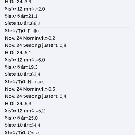
Hittil 24:
:
3,9
d
2
2
l
1
t
t
Siste 12 mnd.:
:
2,0
/
4
4
2
2
e
e
Siste 5 år:
:
21,1
T
N
S
4
m
5
1
Siste 10 år:
:
66,2
i
o
e
:
n
å
0
Sted/Tid:
:
Follo:
d
m
s
d.
r
å
Nov. 24 Nominelt:
:
-0,2
:
in
o
:
:
r
Nov. 24 Sesong justert:
:
0,8
el
n
:
Hittil 24:
:
6,1
t:
g
Siste 12 mnd.:
:
6,0
j
Siste 5 år:
:
19,3
u
Siste 10 år:
:
62,4
s
Sted/Tid:
:
Norge:
t
Nov. 24 Nominelt:
:
-0,5
e
Nov. 24 Sesong justert:
:
0,4
r
Hittil 24:
:
6,3
t:
Siste 12 mnd.:
:
5,2
Siste 5 år:
:
25,0
Siste 10 år:
:
54,4
Sted/Tid:
:
Oslo: