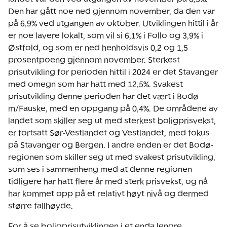
Den har gått noe ned gjennom november, da den var
på 6,9% ved utgangen av oktober. Utviklingen hittil i år
er noe lavere lokalt, som vil si 6,1% i Follo og 3,9% i
Østfold, og som er ned henholdsvis 0,2 og 1,5
prosentpoeng gjennom november. Sterkest
prisutvikling for perioden hittil i 2024 er det Stavanger
med omegn som har hatt med 12,5%. Svakest
prisutvikling denne perioden har det vært i Bodø
m/Fauske, med en oppgang på 0,4%. De områdene av
landet som skiller seg ut med sterkest boligprisvekst,
er fortsatt Sør-Vestlandet og Vestlandet, med fokus
på Stavanger og Bergen. I andre enden er det Bodø-
regionen som skiller seg ut med svakest prisutvikling,
som ses i sammenheng med at denne regionen
tidligere har hatt flere år med sterk prisvekst, og nå
har kommet opp på et relativt høyt nivå og dermed
større fallhøyde.
For å se boligprisutviklingen i et enda lengre