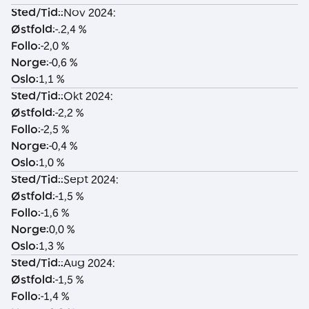
Sted/Tid:
:
Nov 2024:
S
Ø
F
N
O
Østfold
:
-.2,4 %
t
st
o
o
sl
Follo
:
-2,0 %
e
f
ll
r
o
Norge
:
-0,6 %
d
o
o
g
Oslo
:
1,1 %
/
l
e
Sted/Tid:
:
Okt 2024:
T
d
Østfold
:
-2,2 %
i
Follo
:
-2,5 %
d
Norge
:
-0,4 %
:
Oslo
:
1,0 %
Sted/Tid:
:
Sept 2024:
Østfold
:
-1,5 %
Follo
:
-1,6 %
Norge
:
0,0 %
Oslo
:
1,3 %
Sted/Tid:
:
Aug 2024:
Østfold
:
-1,5 %
Follo
:
-1,4 %