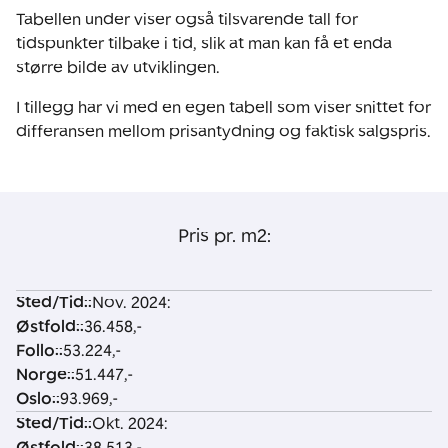
Tabellen under viser også tilsvarende tall for
tidspunkter tilbake i tid, slik at man kan få et enda
større bilde av utviklingen.
I tillegg har vi med en egen tabell som viser snittet for
differansen mellom prisantydning og faktisk salgspris.
Pris pr. m2:
Sted/Tid:
:
Nov. 2024:
S
Ø
F
N
O
Østfold:
:
36.458,-
t
st
o
o
sl
Follo:
:
53.224,-
e
f
ll
r
o
Norge:
:
51.447,-
d
o
o
g
:
Oslo:
:
93.969,-
/
l
:
e
Sted/Tid:
:
Okt. 2024:
T
d
:
Østfold:
:
38.513,-