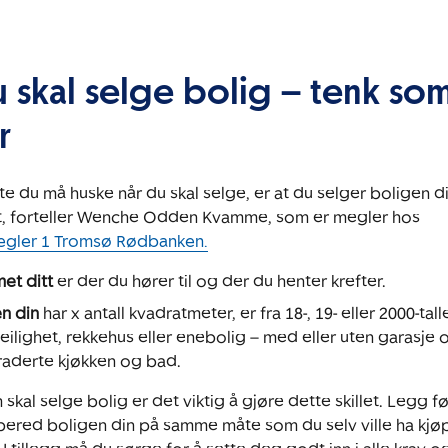
u skal selge bolig – tenk so
r
ste du må huske når du skal selge, er at du selger boligen di
t, forteller Wenche Odden Kvamme, som er megler hos
gler 1 Tromsø Rødbanken.
et ditt
er der du hører til og der du henter krefter.
en din
har x antall kvadratmeter, er fra 18-, 19- eller 2000-tal
eilighet, rekkehus eller enebolig – med eller uten garasje 
aderte kjøkken og bad.
skal selge bolig er det viktig å gjøre dette skillet. Legg f
bered boligen din på samme måte som du selv ville ha kjø