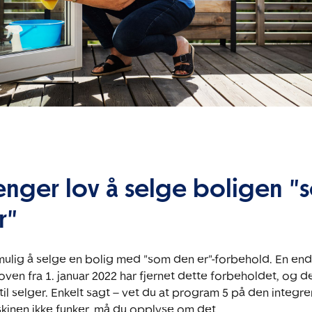
lenger lov å selge boligen "
r"
mulig å selge en bolig med "som den er"-forbehold. En endr
ven fra 1. januar 2022 har fjernet dette forbeholdet, og det
til selger. Enkelt sagt – vet du at program 5 på den integre
inen ikke funker, må du opplyse om det.