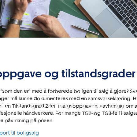
oppgave og tilstandsgrader
"som den er" med å forberede boligen til salg å gjøre? Svar
ger må kunne dokumenteres med en samsvarseklæring. Hvis
e i en Tilstandsgrad 2-feil i salgsoppgaven, uavhengig om 
fesjonelle håndverkere. For mange TG2- og TG3-feil i sal
te påvirkning på prisen.
port til boligsalg