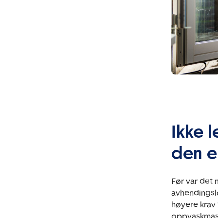
Ikke 
den e
Før var det 
avhendingslo
høyere krav 
oppvaskmask