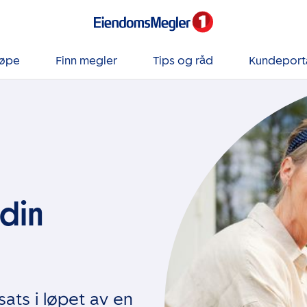
jøpe
Finn megler
Tips og råd
Kundeport
 din
nsats i løpet av en