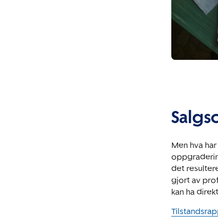
Salgs
Men hva har 
oppgraderin
det resulter
gjort av pro
kan ha direk
Tilstandsrap