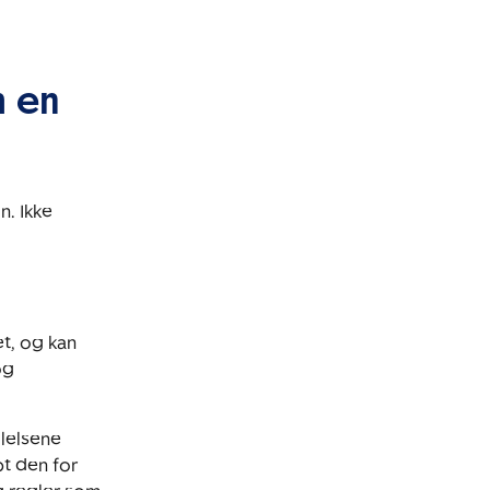
m en
n. Ikke
let, og kan
og
ølelsene
pt den for