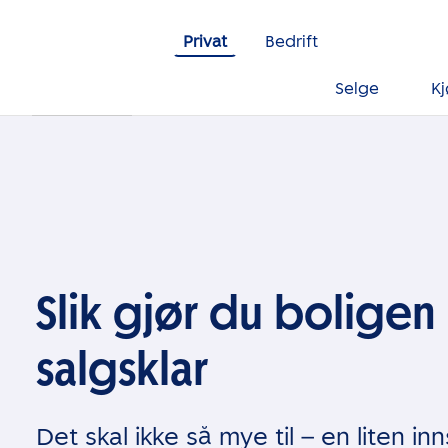
Gå til innholdet
Privat
Bedrift
Selge
K
Slik gjør du boligen
salgsklar
Det skal ikke så mye til – en liten in