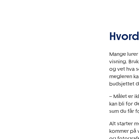
Hvorda
Mange lurer 
visning. Bru
og vet hva so
megleren kan
budsjettet di
– Målet er i
kan bli for 
sum du får fo
Alt starter 
kommer på vi
og fotograf