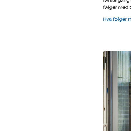
første gang.
følger med d
Hva følger 