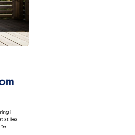
som
ing i
 stilles
rte