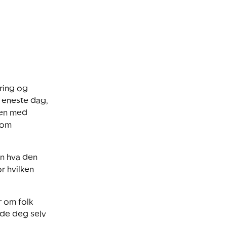
ring og
r eneste dag,
mmen med
som
en hva den
r hvilken
r om folk
både deg selv