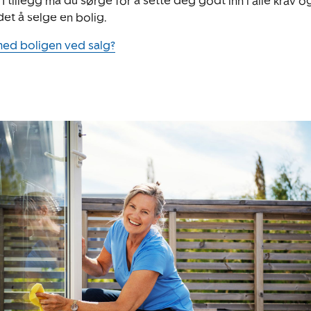
 I tillegg må du sørge for å sette deg godt inn i alle krav 
et å selge en bolig.
med boligen ved salg?