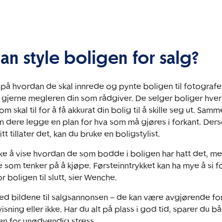
n style boligen for salg?
på hvordan de skal innrede og pynte boligen til fotografe
k gjerne megleren din som rådgiver. De selger boliger hve
m skal til for å få akkurat din bolig til å skille seg ut. Sa
 dere legge en plan for hva som må gjøres i forkant. Der
tt tillater det, kan du bruke en boligstylist.
kke å vise hvordan de som bodde i boligen har hatt det, m
de som tenker på å kjøpe. Førsteinntrykket kan ha mye å si fo
r boligen til slutt, sier Wenche.
med bildene til salgsannonsen – de kan være avgjørende fo
sning eller ikke. Har du alt på plass i god tid, sparer du 
en for unødvendig stress.