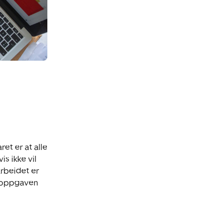
et er at alle
 ikke vil
arbeidet er
gsoppgaven