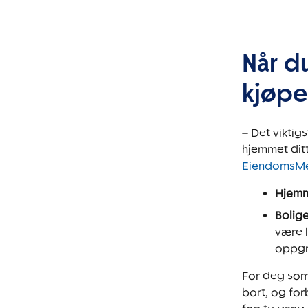
Når d
kjøpe
– Det viktig
hjemmet dit
EiendomsMe
Hjemm
Bolig
være l
oppgr
For deg som 
bort, og for