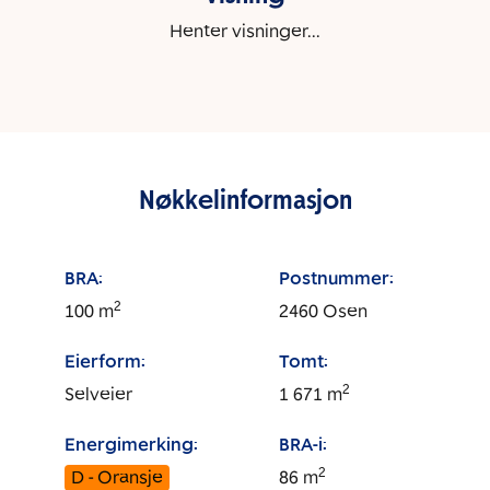
Henter visninger...
Nøkkelinformasjon
BRA:
Postnummer:
2
100
m
2460
Osen
Eierform:
Tomt:
2
Selveier
1 671
m
Energimerking:
BRA-i:
2
D - Oransje
86
m