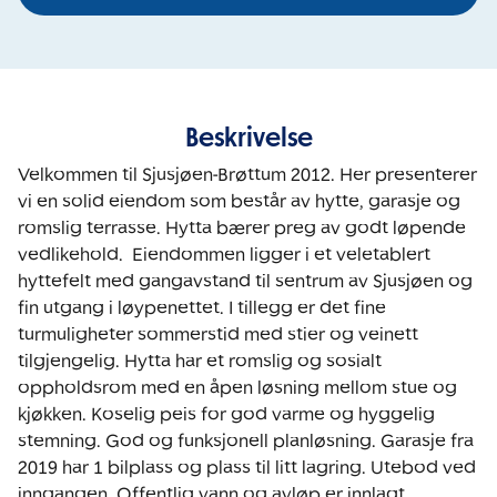
Beskrivelse
Velkommen til Sjusjøen-Brøttum 2012. Her presenterer 
vi en solid eiendom som består av hytte, garasje og 
romslig terrasse. Hytta bærer preg av godt løpende 
vedlikehold.  Eiendommen ligger i et veletablert 
hyttefelt med gangavstand til sentrum av Sjusjøen og 
fin utgang i løypenettet. I tillegg er det fine 
turmuligheter sommerstid med stier og veinett 
tilgjengelig. Hytta har et romslig og sosialt 
oppholdsrom med en åpen løsning mellom stue og 
kjøkken. Koselig peis for god varme og hyggelig 
stemning. God og funksjonell planløsning. Garasje fra 
2019 har 1 bilplass og plass til litt lagring. Utebod ved 
inngangen. Offentlig vann og avløp er innlagt. 