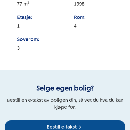
2
77
m
1998
Etasje:
Rom:
1
4
Soverom:
3
Selge egen bolig?
Bestill en e-takst av boligen din, så vet du hva du kan
kjøpe for.
Bestill e-takst