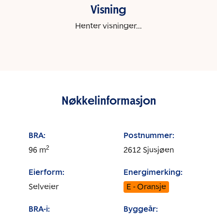
Visning
Henter visninger...
Nøkkelinformasjon
BRA:
Postnummer:
2
96
m
2612
Sjusjøen
Eierform:
Energimerking:
Selveier
E - Oransje
BRA-i:
Byggeår: