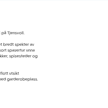
på Tjensvoll.

t bredt spekter av 
kort spasertur unna 
kker, spisesteder og 
ott utsikt 
med garderobeplass. 