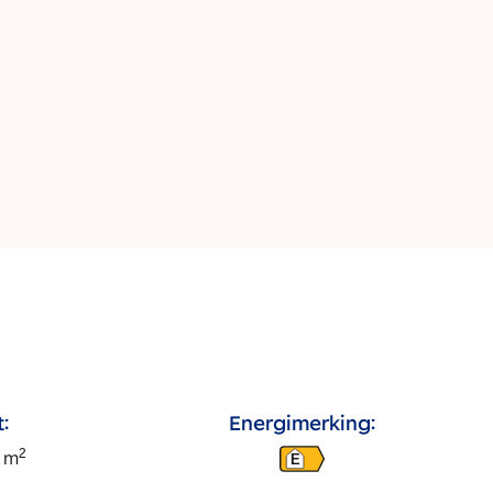
:
Energimerking:
2
m
E