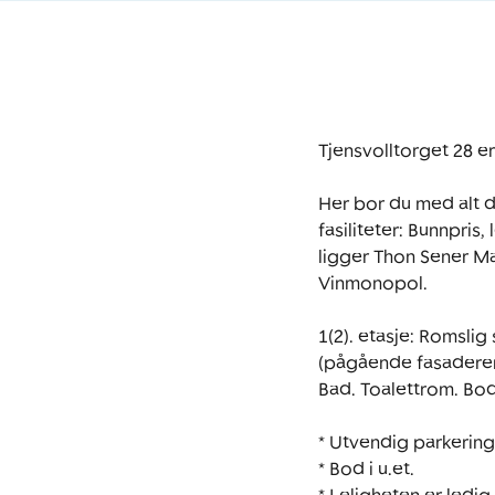
Tjensvolltorget 28 er
Her bor du med alt du
fasiliteter: Bunnpris
ligger Thon Sener Ma
Vinmonopol.

1(2). etasje: Romsli
(pågående fasaderen
Bad. Toalettrom. Bod.
* Utvendig parkering.
* Bod i u.et.
