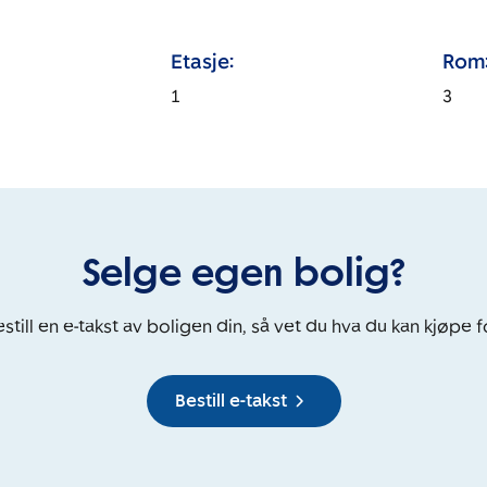
Etasje:
Rom
1
3
Selge egen bolig?
still en e-takst av boligen din, så vet du hva du kan kjøpe f
Bestill e-takst