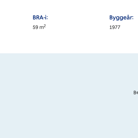
BRA-i:
Byggeår:
2
59
m
1977
Be