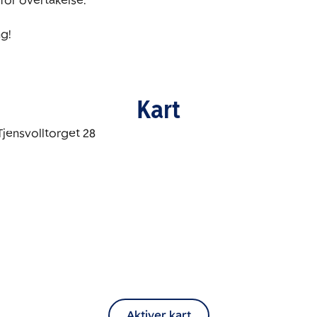
for overtakelse.

g!
Kart
Aktiver kart