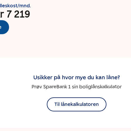
lleskost/mnd.
r 7 219
e
Usikker på hvor mye du kan låne?
Prøv SpareBank 1 sin boliglånskalkulator
Til lånekalkulatoren