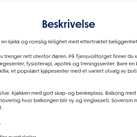
Beskrivelse
 en kjekk og romslig leilighet med ettertraktet beliggenhet 
 trenger rett utenfor døren. På Tjensvolltorget finner du e
, legesenter, fysioterapi, apotek og treningssenter. Bare en 
dla, et populært kjøpesenter med et variert utvalg av buti
g stue. Kjøkken med god skap- og benkeplass. Balkong med fl
overing hvor balkongen blir ny og innglasset). Soverom 



