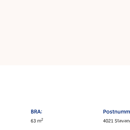
BRA:
Postnumm
2
63
m
4021
Stavan