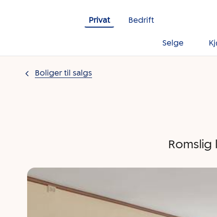
Gå til innholdet
Privat
Bedrift
Selge
K
Boliger til salgs
Romslig l