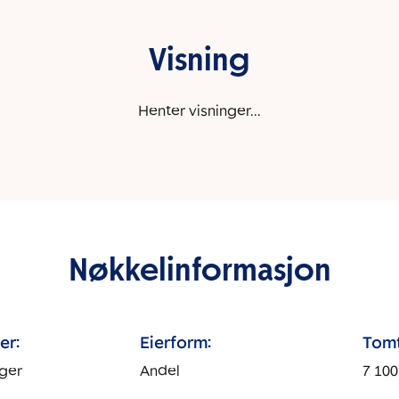
Visning
Henter visninger...
Nøkkelinformasjon
er:
Eierform:
Tomt
ger
Andel
7 100