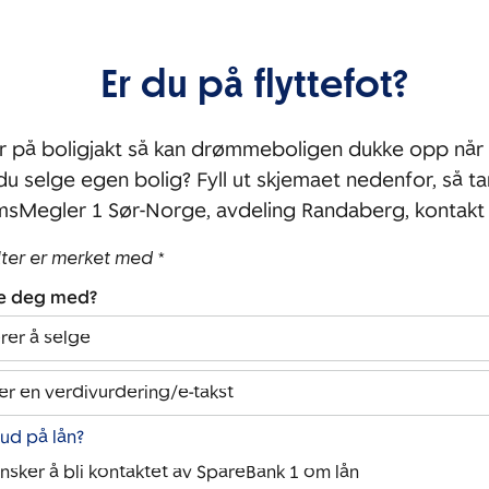
Er du på flyttefot?
r på boligjakt så kan drømmeboligen dukke opp når 
 du selge egen bolig? Fyll ut skjemaet nedenfor, så ta
sMegler 1 Sør-Norge, avdeling Randaberg, kontakt
lter er merket med *
pe deg med?
rer å selge
er en verdivurdering/e-takst
bud på lån?
ønsker å bli kontaktet av SpareBank 1 om lån