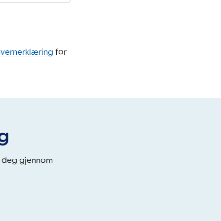
nvernerklæring
for
eg
i deg gjennom