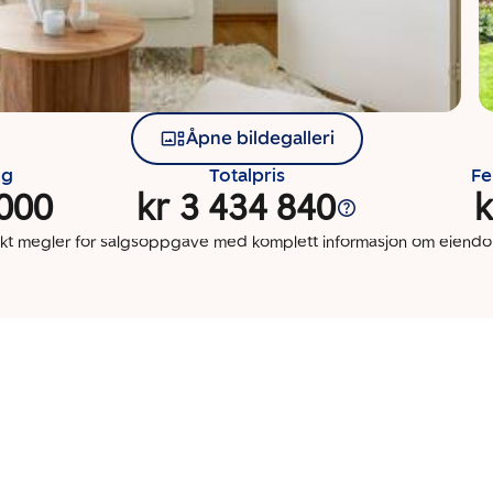
Åpne bildegalleri
ng
Totalpris
Fe
 000
kr 3 434 840
k
kt megler for salgsoppgave med komplett informasjon om eien