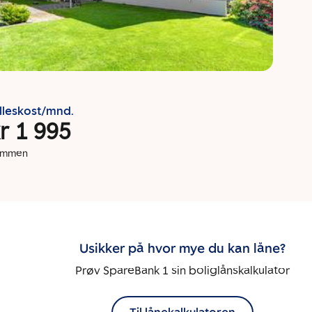
lleskost/mnd.
r 1 995
dommen
Usikker på hvor mye du kan låne?
Prøv SpareBank 1 sin boliglånskalkulator