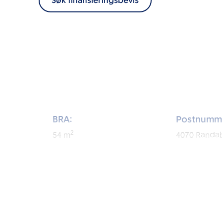
Søk finansieringsbevis
BRA:
Postnumm
2
54
m
4070
Randa
BRA-i:
Byggeår:
2
49
m
2007