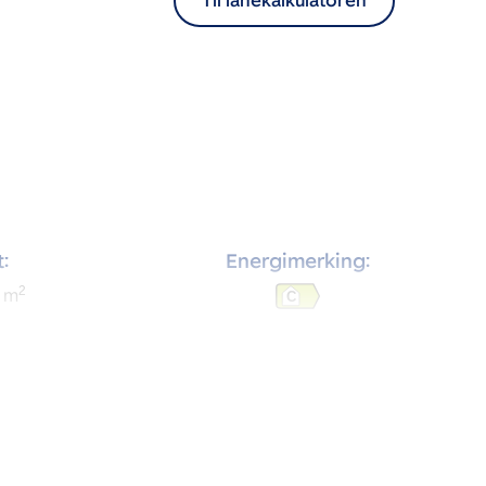
Til lånekalkulatoren
:
Energimerking:
2
m
C
:
Soverom:
1