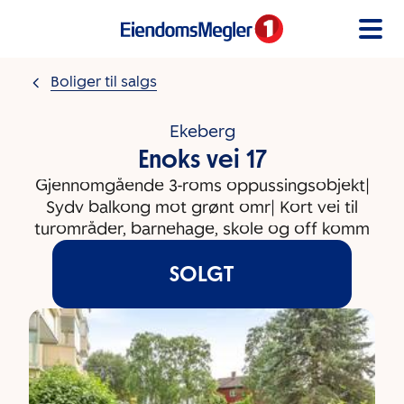
Gå til innholdet
Boliger til salgs
Ekeberg
Enoks vei 17
Gjennomgående 3-roms oppussingsobjekt|
Sydv balkong mot grønt omr| Kort vei til
turområder, barnehage, skole og off komm
SOLGT