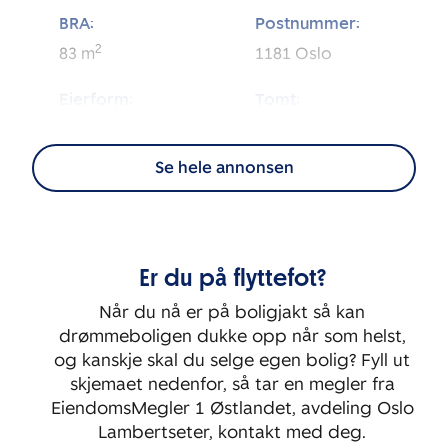
BRA:
Postnummer:
2
83
m
1181
Oslo
Eierform:
Tomt:
2
Andel
12 908
m
Se hele annonsen
Energimerking:
BRA-i:
2
66
m
G
Byggeår:
Etasje:
Er du på flyttefot?
1949
1
Når du nå er på boligjakt så kan
Rom:
Soverom:
drømmeboligen dukke opp når som helst,
3
2
og kanskje skal du selge egen bolig? Fyll ut
skjemaet nedenfor, så tar en megler fra
EiendomsMegler 1 Østlandet, avdeling Oslo
Lambertseter, kontakt med deg.