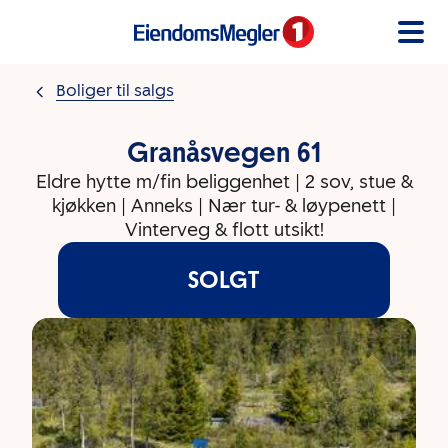
Gå til innholdet
Boliger til salgs
Granåsvegen 61
Eldre hytte m/fin beliggenhet | 2 sov, stue &
kjøkken | Anneks | Nær tur- & løypenett |
Vinterveg & flott utsikt!
SOLGT