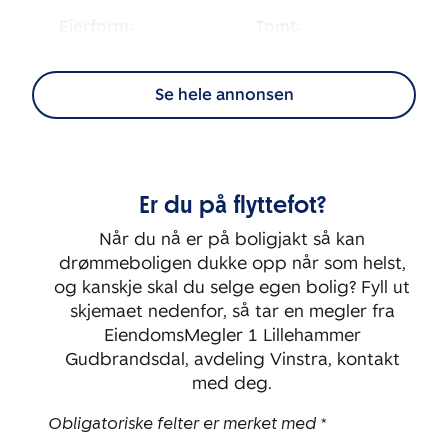
Eierform:
Tomt:
2
Selveier
1 096
m
Se hele annonsen
BRA-i:
Byggeår:
2
35
m
1966
Etasje:
Rom:
Er du på flyttefot?
1
3
Når du nå er på boligjakt så kan
Soverom:
drømmeboligen dukke opp når som helst,
2
og kanskje skal du selge egen bolig? Fyll ut
skjemaet nedenfor, så tar en megler fra
EiendomsMegler 1 Lillehammer
Gudbrandsdal, avdeling Vinstra, kontakt
med deg.
Obligatoriske felter er merket med *