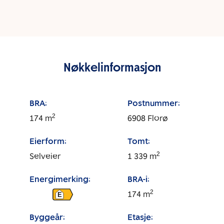
Nøkkelinformasjon
BRA:
Postnummer:
2
174
m
6908
Florø
Eierform:
Tomt:
2
Selveier
1 339
m
Energimerking:
BRA-i:
2
174
m
E
Byggeår:
Etasje: