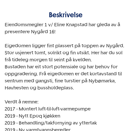
Beskrivelse
Eiendomsmegler 1 v/ Eline Knapstad har gleda av å 
presentere Nygård 16!

Eigedomen ligger fint plassert på toppen av Nygård. 
Stor usjenert tomt, solrikt og fin utsikt. Her har du sol 
frå tideleg morgen til seint på kvelden. 

Bustaden har eit stort potensiale og har behov for 
oppgradering. Frå eigedomen er det kortavstand til 
sentrum med gangsti, fine turstier på Nybømarka, 
Havhesten og bussholdeplass. 

Verdt å nemne:

2017 - Montert luft-til-luft-varmepumpe

2019 - Nytt Epoq kjøkken 

2019 - Behandling/takfornying av yttertak

2019 - Ny varmtvannsbereder
