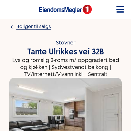
Gå til innholdet
Boliger til salgs
Stovner
Tante Ulrikkes vei 32B
Lys og romslig 3-roms m/ oppgradert bad
og kjøkken | Sydvestvendt balkong |
TV/internett/V.vann inkl. | Sentralt