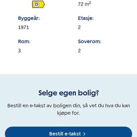
2
72
m
D
Byggeår:
Etasje:
1971
2
Rom:
Soverom:
3
2
Selge egen bolig?
Bestill en e-takst av boligen din, så vet du hva du kan
kjøpe for.
Bestill e-takst