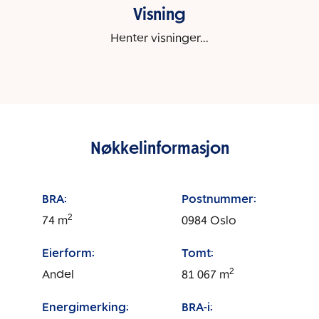
Visning
Henter visninger...
Nøkkelinformasjon
BRA:
Postnummer:
2
74
m
0984
Oslo
Eierform:
Tomt:
2
Andel
81 067
m
Energimerking:
BRA-i: