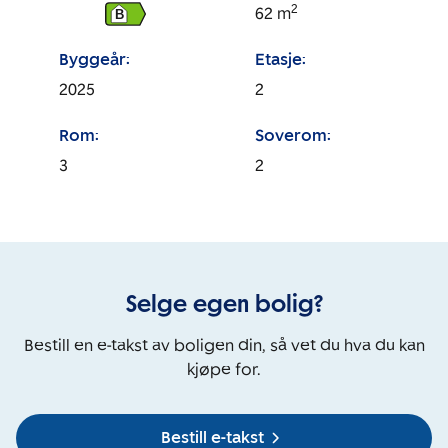
2
62
m
B
Byggeår:
Etasje:
2025
2
Rom:
Soverom:
3
2
Selge egen bolig?
Bestill en e-takst av boligen din, så vet du hva du kan
kjøpe for.
Bestill e-takst