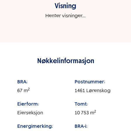
Visning
Henter visninger...
Nøkkelinformasjon
BRA:
Postnummer:
2
67
m
1461
Lørenskog
Eierform:
Tomt:
2
Eierseksjon
10 753
m
Energimerking:
BRA-i: