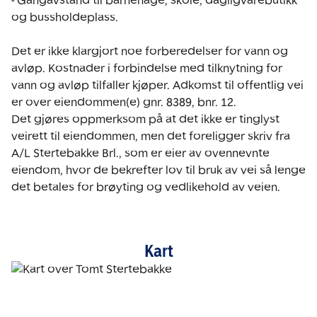
- Gangavstand til barnehage, skole, dagligvarebutikk 
og bussholdeplass.

Det er ikke klargjort noe forberedelser for vann og 
avløp. Kostnader i forbindelse med tilknytning for 
vann og avløp tilfaller kjøper. Adkomst til offentlig vei 
er over eiendommen(e) gnr. 8389, bnr. 12. 

Det gjøres oppmerksom på at det ikke er tinglyst 
veirett til eiendommen, men det foreligger skriv fra 
A/L Stertebakke Brl., som er eier av ovennevnte 
eiendom, hvor de bekrefter lov til bruk av vei så lenge 
det betales for brøyting og vedlikehold av veien. 
Kart