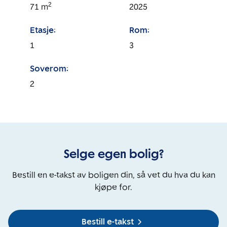
2
71
m
2025
Etasje:
Rom:
1
3
Soverom:
2
Selge egen bolig?
Bestill en e-takst av boligen din, så vet du hva du kan
kjøpe for.
Bestill e-takst