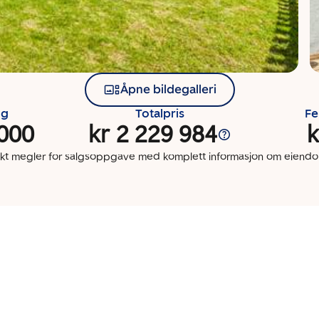
Åpne bildegalleri
ng
Totalpris
Fe
 000
kr 2 229 984
k
kt megler for salgsoppgave med komplett informasjon om eien