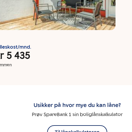
lleskost/mnd.
r 5 435
dommen
Usikker på hvor mye du kan låne?
Prøv SpareBank 1 sin boliglånskalkulator