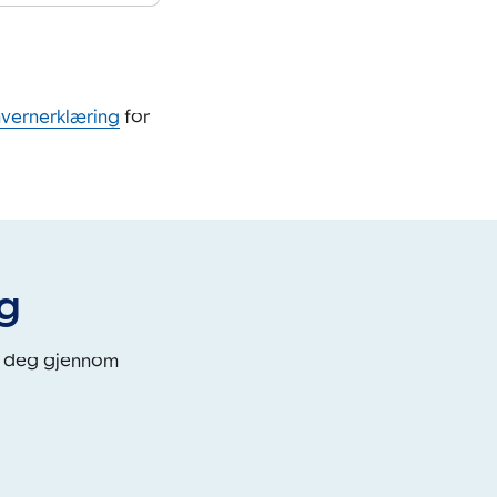
nvernerklæring
for
eg
i deg gjennom