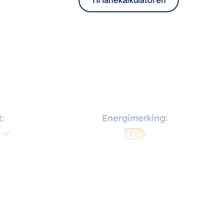
Til lånekalkulatoren
:
Energimerking:
2
m
E
:
Soverom:
1