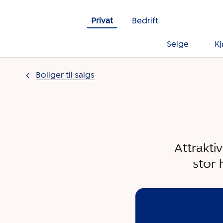
Gå til innholdet
Privat
Bedrift
Selge
K
Boliger til salgs
Attrakti
stor 