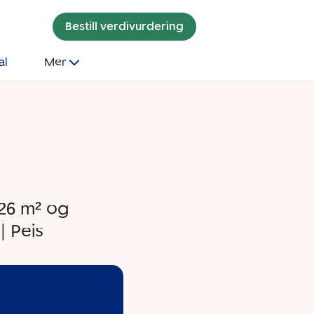
Bestill verdivurdering
al
Mer
 26 m² og
| Peis