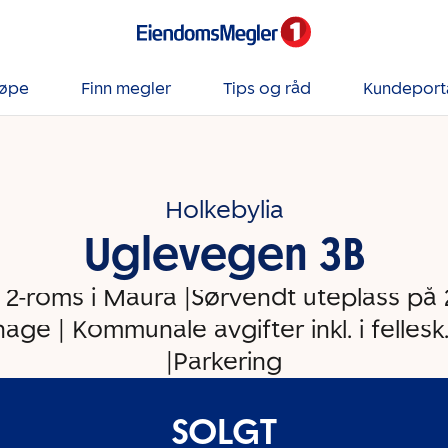
jøpe
Finn megler
Tips og råd
Kundeport
Holkebylia
Uglevegen 3B
v 2-roms i Maura |Sørvendt uteplass på
hage | Kommunale avgifter inkl. i fellesk.
|Parkering
SOLGT