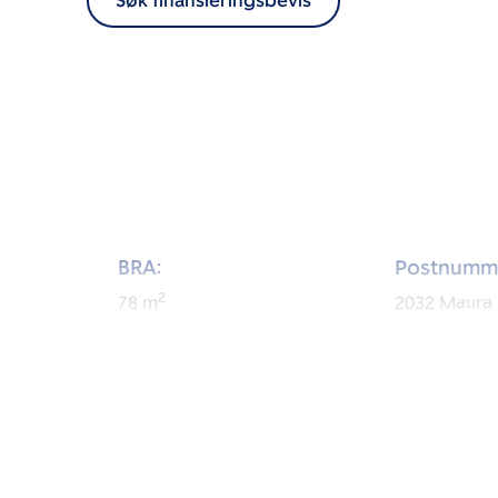
Søk finansieringsbevis
BRA:
Postnumm
2
78
m
2032
Maura
BRA-i:
Byggeår:
2
62
m
1995