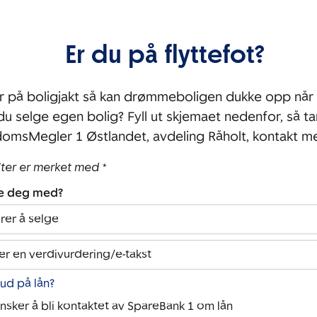
Er du på flyttefot?
r på boligjakt så kan drømmeboligen dukke opp når 
 du selge egen bolig? Fyll ut skjemaet nedenfor, så ta
domsMegler 1 Østlandet, avdeling Råholt, kontakt m
lter er merket med *
pe deg med?
rer å selge
er en verdivurdering/e-takst
bud på lån?
ønsker å bli kontaktet av SpareBank 1 om lån