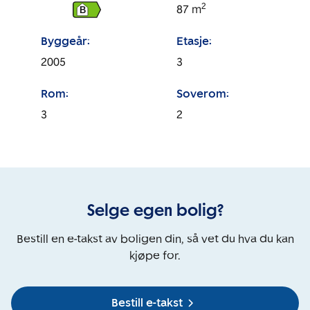
2
87
m
B
Byggeår:
Etasje:
2005
3
Rom:
Soverom:
3
2
Selge egen bolig?
Bestill en e-takst av boligen din, så vet du hva du kan
kjøpe for.
Bestill e-takst