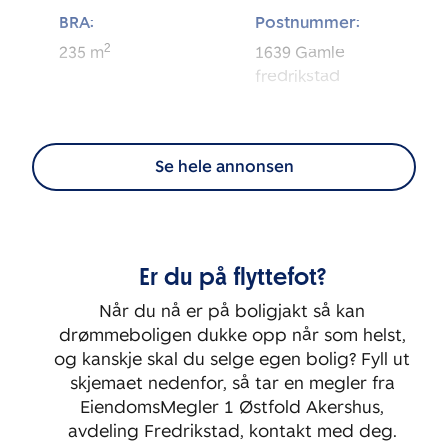
BRA:
Postnummer:
2
235
m
1639
Gamle
fredrikstad
Eierform:
Tomt:
2
Selveier
819
m
Se hele annonsen
Energimerking:
BRA-i:
2
218
m
D
Er du på flyttefot?
Byggeår:
Soverom:
1984
4
Når du nå er på boligjakt så kan
drømmeboligen dukke opp når som helst,
og kanskje skal du selge egen bolig? Fyll ut
skjemaet nedenfor, så tar en megler fra
EiendomsMegler 1 Østfold Akershus,
avdeling Fredrikstad, kontakt med deg.