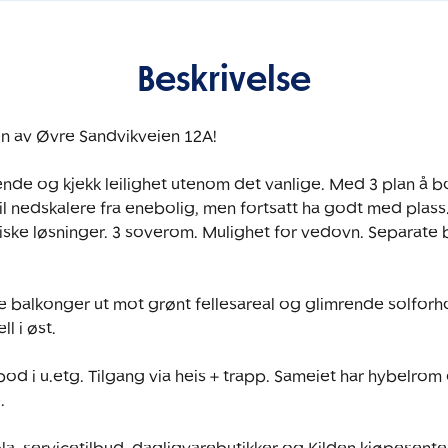
Beskrivelse
n av Øvre Sandvikveien 12A!

nde og kjekk leilighet utenom det vanlige. Med 3 plan å bo
l nedskalere fra enebolig, men fortsatt ha godt med plass. 
iske løsninger. 3 soverom. Mulighet for vedovn. Separate b
e balkonger ut mot grønt fellesareal og glimrende solforhol
 i øst. 

bod i u.etg. Tilgang via heis + trapp. Sameiet har hybelro

