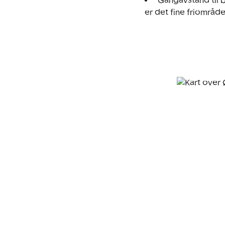
 Gangavstand til b
er det fine friområ