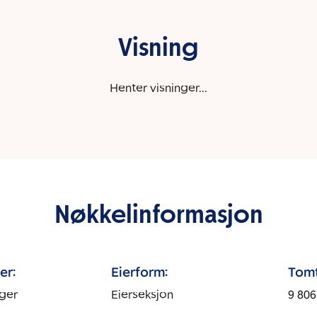
Visning
Henter visninger...
Nøkkelinformasjon
er:
Eierform:
Tomt
ger
Eierseksjon
9 806