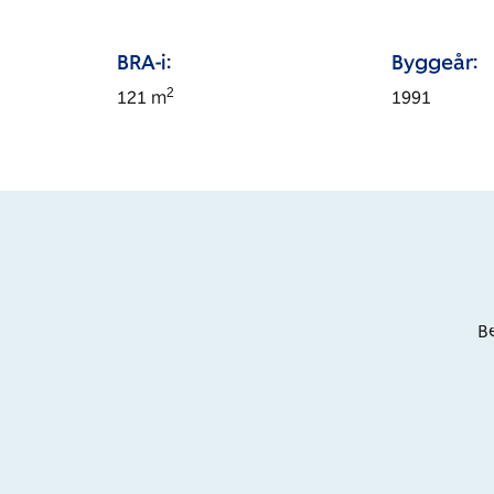
BRA-i:
Byggeår:
2
121
m
1991
Be