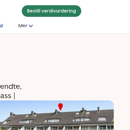
Bestill verdivurdering
al
Mer
A
vendte,
ass |