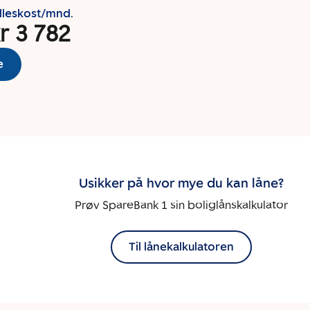
lleskost/mnd.
r 3 782
e
Usikker på hvor mye du kan låne?
Prøv SpareBank 1 sin boliglånskalkulator
Til lånekalkulatoren