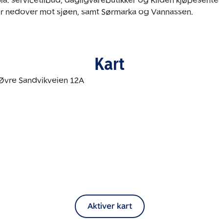
la. servicetilbud, dagligvarebutikker og Kilden kjøpesenter
der nedover mot sjøen, samt Sørmarka og Vannassen.
Kart
Aktiver kart