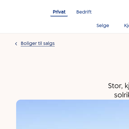
Gå til innholdet
Privat
Bedrift
Selge
K
Boliger til salgs
Stor, 
solr