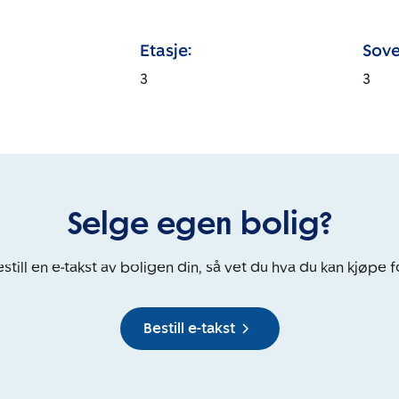
Etasje:
Sove
3
3
Selge egen bolig?
still en e-takst av boligen din, så vet du hva du kan kjøpe f
Bestill e-takst