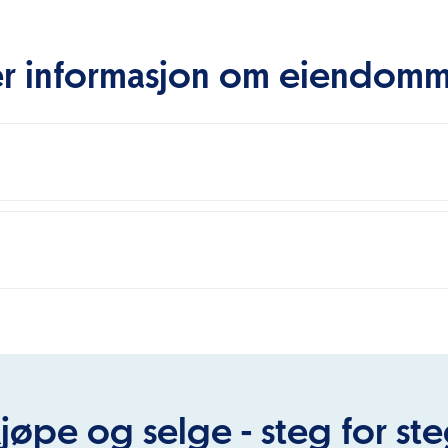
r informasjon om eiendom
jøpe og selge - steg for st