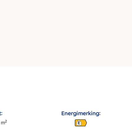
:
Energimerking:
2
m
E