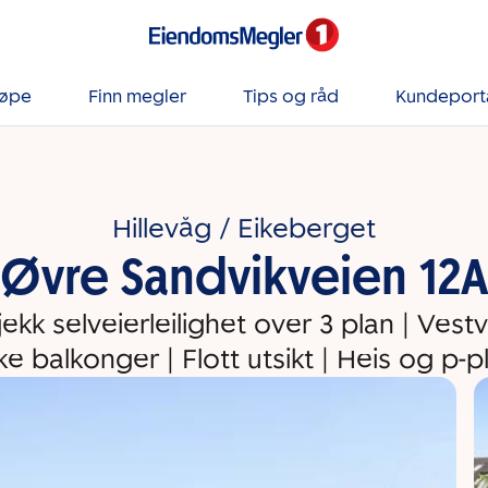
jøpe
Finn megler
Tips og råd
Kundeport
Hillevåg / Eikeberget
Øvre Sandvikveien 12
kjekk selveierleilighet over 3 plan | Vest
ike balkonger | Flott utsikt | Heis og p-pl