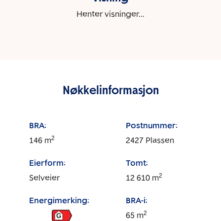
Henter visninger...
Nøkkelinformasjon
BRA:
Postnummer:
2
146
m
2427
Plassen
Eierform:
Tomt:
2
Selveier
12 610
m
Energimerking:
BRA-i:
2
65
m
G