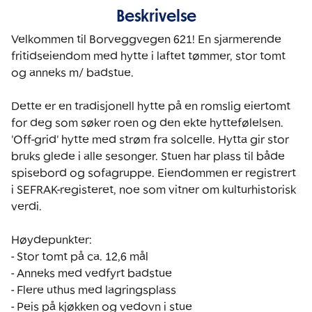
Beskrivelse
Velkommen til Borveggvegen 621! En sjarmerende 
fritidseiendom med hytte i laftet tømmer, stor tomt 
og anneks m/ badstue.

Dette er en tradisjonell hytte på en romslig eiertomt 
for deg som søker roen og den ekte hyttefølelsen. 
'Off-grid' hytte med strøm fra solcelle. Hytta gir stor 
bruks glede i alle sesonger. Stuen har plass til både 
spisebord og sofagruppe. Eiendommen er registrert 
i SEFRAK-registeret, noe som vitner om kulturhistorisk 
verdi.

Høydepunkter:

- Stor tomt på ca. 12,6 mål

- Anneks med vedfyrt badstue

- Flere uthus med lagringsplass

- Peis på kjøkken og vedovn i stue
