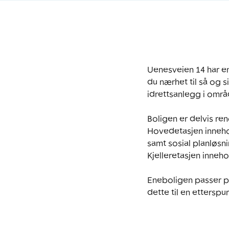
Uenesveien 14 har en
du nærhet til så og s
idrettsanlegg i områ
Boligen er delvis r
Hovedetasjen inneho
samt sosial planløsn
Kjelleretasjen inneh
Eneboligen passer pe
dette til en etterspu