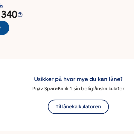
is
 340
e
Usikker på hvor mye du kan låne?
Prøv SpareBank 1 sin boliglånskalkulator
Til lånekalkulatoren