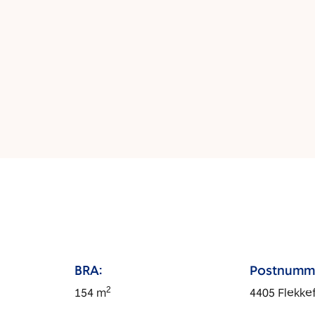
BRA:
Postnumm
2
154
m
4405
Flekke