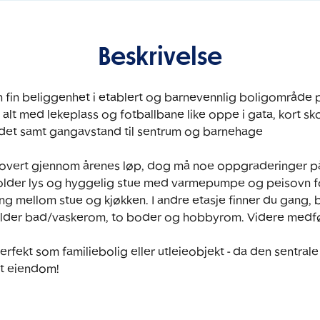
Beskrivelse
 fin beliggenhet i etablert og barnevennlig boligområde p
i alt med lekeplass og fotballbane like oppe i gata, kort sk
det samt gangavstand til sentrum og barnehage 

enovert gjennom årenes løp, dog må noe oppgraderinger på
lder lys og hyggelig stue med varmepumpe og peisovn for
ing mellom stue og kjøkken. I andre etasje finner du gang,
older bad/vaskerom, to boder og hobbyrom. Videre medfølge
rfekt som familiebolig eller utleieobjekt - da den sentrale
rt eiendom! 