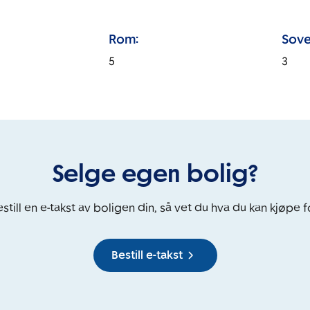
Rom:
Sove
5
3
Selge egen bolig?
still en e-takst av boligen din, så vet du hva du kan kjøpe f
Bestill e-takst