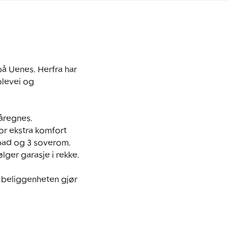
å Uenes. Herfra har 
olevei og 
regnes. 
 ekstra komfort 
 bad og 3 soverom. 
r garasje i rekke.  

 beliggenheten gjør 