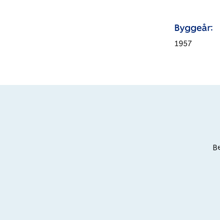
Byggeår:
1957
Be