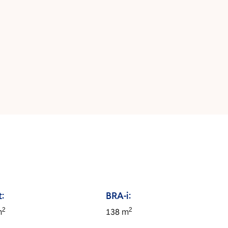
:
BRA-i:
2
2
m
138
m