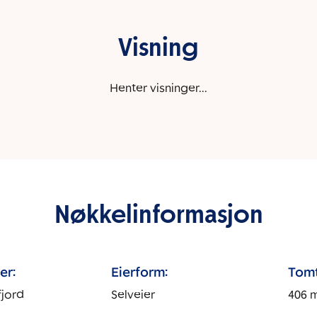
Visning
Henter visninger...
Nøkkelinformasjon
er:
Eierform:
Tomt
fjord
Selveier
406