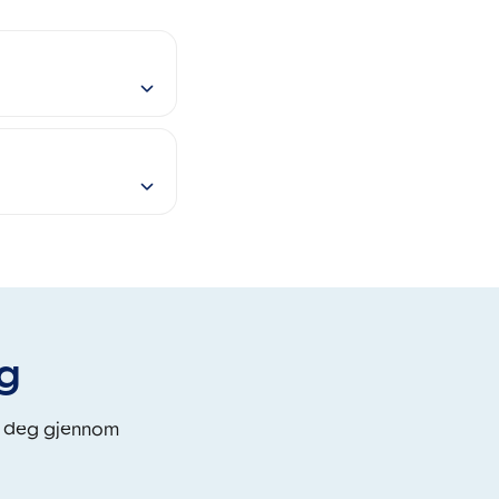
eg
i deg gjennom