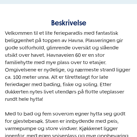
Beskrivelse
Velkommen til et lite ferieparadis med fantastisk 
beliggenhet på toppen av Havna. Plasseringen gir 
gode solforhold, glimrende oversikt og slående 
utsikt over havet. Havnaveien 60 er en stor 
familiehytte med mye plass over to etasjer. 
Omgivelsene er nydelige, og nærmeste strand ligger 
ca. 100 meter unna. Alt er tilrettelagt for late 
feriedager med bading, fiske og soling. Etter 
dukkerten nytes livet utendørs på flotte uteplasser 
rundt hele hytta!

Med to bad og fem soverom egner hytta seg godt 
for gjestebesøk. Stuen er innbydende med peis, 
varmepumpe og store vinduer. Kjøkkenet ligger 
innenfor, med egen spiseplass og mye oppbevaring. 