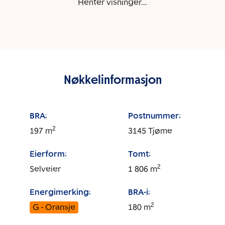
Henter visninger...
Nøkkelinformasjon
BRA:
Postnummer:
2
197
m
3145
Tjøme
Eierform:
Tomt:
2
Selveier
1 806
m
Energimerking:
BRA-i:
2
G - Oransje
180
m