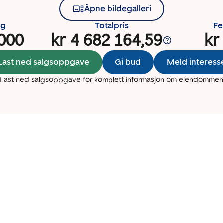
Åpne bildegalleri
ng
Totalpris
Fe
 000
kr 4 682 164,59
kr
Last ned salgsoppgave
Gi bud
Meld interess
Last ned salgsoppgave for komplett informasjon om eiendommen