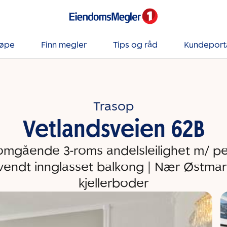
jøpe
Finn megler
Tips og råd
Kundeport
Trasop
Vetlandsveien 62B
mgående 3-roms andelsleilighet m/ pe
vendt innglasset balkong | Nær Østmark
kjellerboder