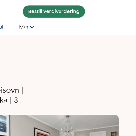
Bestill verdivurdering
al
Mer
isovn |
a | 3