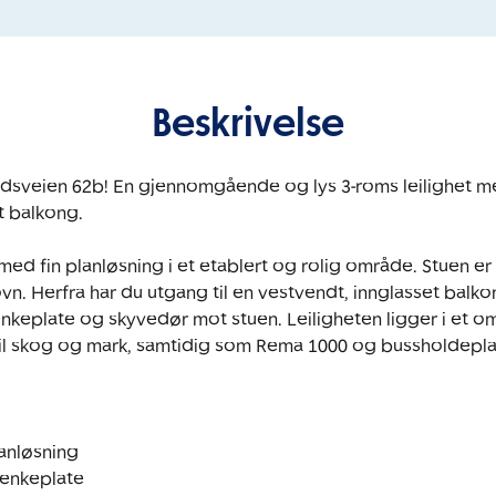
Beskrivelse
ndsveien 62b! En gjennomgående og lys 3-roms leilighet m
 balkong.

 med fin planløsning i et etablert og rolig område. Stuen er 
n. Herfra har du utgang til en vestvendt, innglasset balkon
nkeplate og skyvedør mot stuen. Leiligheten ligger i et 
l skog og mark, samtidig som Rema 1000 og bussholdeplass
nløsning

enkeplate
