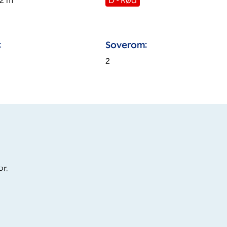
2
m
D - Rød
:
Soverom:
2
or.