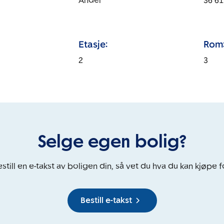
Andel
36 61
Etasje:
Rom
2
3
Selge egen bolig?
still en e-takst av boligen din, så vet du hva du kan kjøpe f
Bestill e-takst