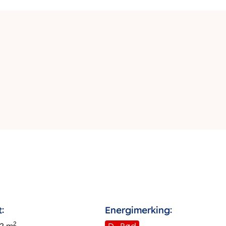
:
Energimerking:
2