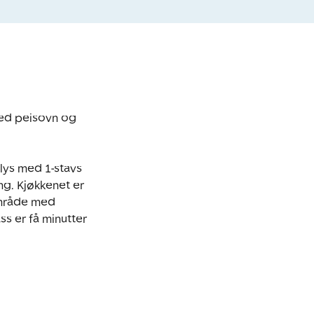
ed peisovn og 
lys med 1-stavs 
g. Kjøkkenet er 
område med 
 er få minutter 