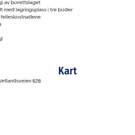
egi av borettslaget

 med lagringsplass i tre boder

i felleskostnadene



g!
Kart