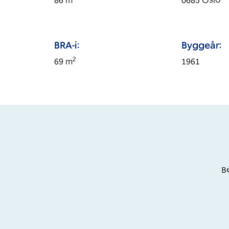
86
m
0685
Oslo
BRA-i:
Byggeår:
2
69
m
1961
Be