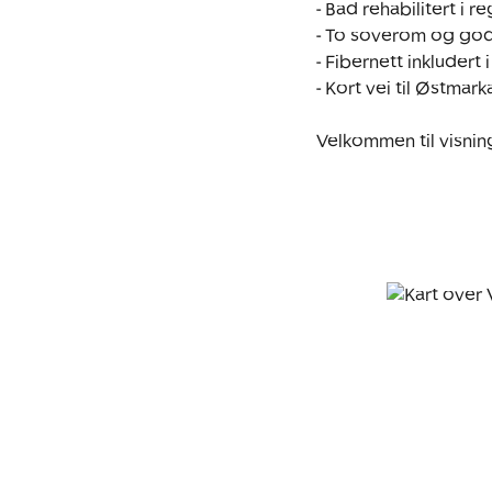
- Bad rehabilitert i r
- To soverom og godt
- Fibernett inkludert 
- Kort vei til Østmarka
Velkommen til visnin