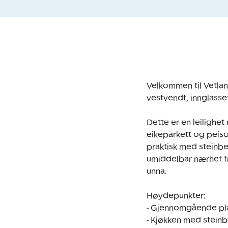
Velkommen til Vetla
vestvendt, innglasset
Dette er en leilighet
eikeparkett og peisov
praktisk med steinbe
umiddelbar nærhet ti
unna.

Høydepunkter:

- Gjennomgående pla
- Kjøkken med steinb