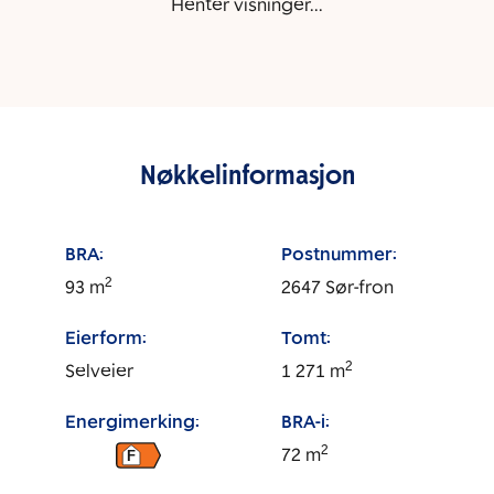
Henter visninger...
Nøkkelinformasjon
BRA:
Postnummer:
2
93
m
2647
Sør-fron
Eierform:
Tomt:
2
Selveier
1 271
m
Energimerking:
BRA-i:
2
72
m
F