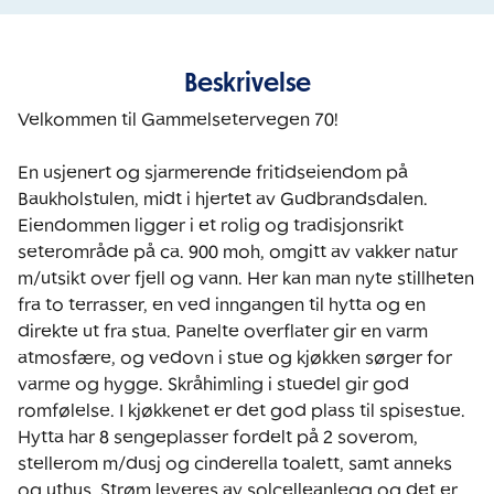
Beskrivelse
Velkommen til Gammelsetervegen 70! 

En usjenert og sjarmerende fritidseiendom på 
Baukholstulen, midt i hjertet av Gudbrandsdalen. 
Eiendommen ligger i et rolig og tradisjonsrikt 
seterområde på ca. 900 moh, omgitt av vakker natur 
m/utsikt over fjell og vann. Her kan man nyte stillheten 
fra to terrasser, en ved inngangen til hytta og en 
direkte ut fra stua. Panelte overflater gir en varm 
atmosfære, og vedovn i stue og kjøkken sørger for 
varme og hygge. Skråhimling i stuedel gir god 
romfølelse. I kjøkkenet er det god plass til spisestue. 
Hytta har 8 sengeplasser fordelt på 2 soverom, 
stellerom m/dusj og cinderella toalett, samt anneks 
og uthus. Strøm leveres av solcelleanlegg og det er 