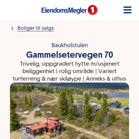
Gå til innholdet
Boliger til salgs
Baukholstulen
Gammelsetervegen 70
Trivelig, oppgradert hytte m/usjenert
beliggenhet i rolig område | Variert
turterreng & nær skiløype | Anneks & uthus