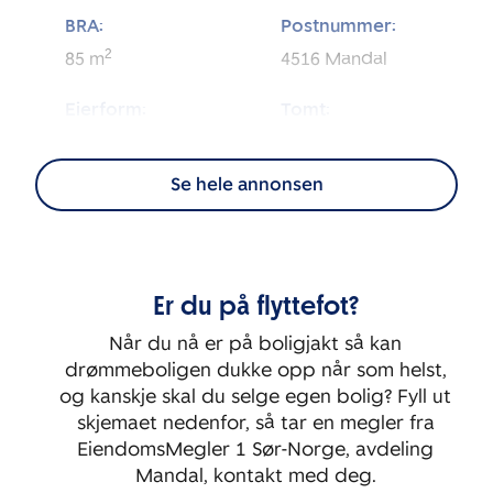
BRA:
Postnummer:
2
85
m
4516
Mandal
Eierform:
Tomt:
2
Eierseksjon
1 891
m
Se hele annonsen
Energimerking:
BRA-i:
2
80
m
A
Byggeår:
Etasje:
Er du på flyttefot?
2026
2
Når du nå er på boligjakt så kan
Rom:
Soverom:
drømmeboligen dukke opp når som helst,
3
2
og kanskje skal du selge egen bolig? Fyll ut
skjemaet nedenfor, så tar en megler fra
EiendomsMegler 1 Sør-Norge, avdeling
Mandal, kontakt med deg.