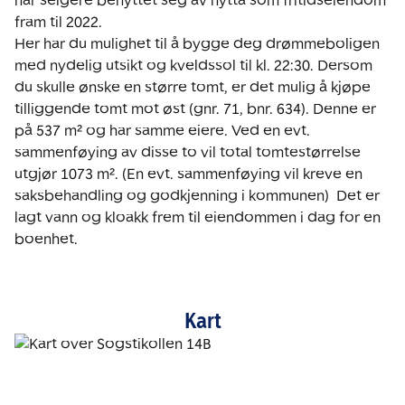
har selgere benyttet seg av hytta som fritidseiendom 
fram til 2022.  

Her har du mulighet til å bygge deg drømmeboligen 
med nydelig utsikt og kveldssol til kl. 22:30. Dersom 
du skulle ønske en større tomt, er det mulig å kjøpe 
tilliggende tomt mot øst (gnr. 71, bnr. 634). Denne er 
på 537 m² og har samme eiere. Ved en evt. 
sammenføying av disse to vil total tomtestørrelse 
utgjør 1073 m². (En evt. sammenføying vil kreve en 
saksbehandling og godkjenning i kommunen)  Det er 
lagt vann og kloakk frem til eiendommen i dag for en 
boenhet. 
Kart