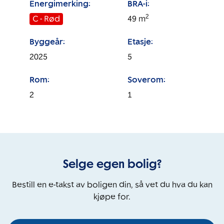
Energimerking:
BRA-i:
2
C - Rød
49
m
Byggeår:
Etasje:
2025
5
Rom:
Soverom:
2
1
Selge egen bolig?
Bestill en e-takst av boligen din, så vet du hva du kan
kjøpe for.