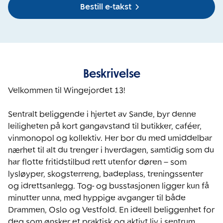
Bestill e-takst
Beskrivelse
Velkommen til Wingejordet 13!

Sentralt beliggende i hjertet av Sande, byr denne 
leiligheten på kort gangavstand til butikker, caféer, 
vinmonopol og kollektiv. Her bor du med umiddelbar 
nærhet til alt du trenger i hverdagen, samtidig som du 
har flotte fritidstilbud rett utenfor døren – som 
lysløyper, skogsterreng, badeplass, treningssenter 
og idrettsanlegg. Tog- og busstasjonen ligger kun få 
minutter unna, med hyppige avganger til både 
Drammen, Oslo og Vestfold. En ideell beliggenhet for 
deg som ønsker et praktisk og aktivt liv i sentrum.
