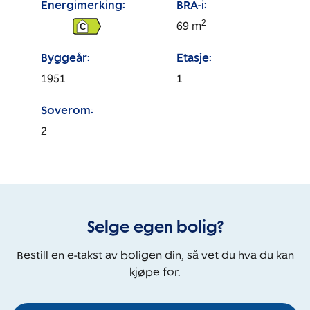
Energimerking:
BRA-i:
2
69
m
C
Byggeår:
Etasje:
1951
1
Soverom:
2
Selge egen bolig?
Bestill en e-takst av boligen din, så vet du hva du kan
kjøpe for.