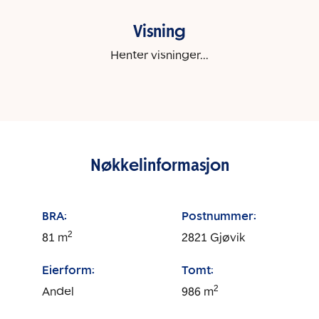
Visning
Henter visninger...
Nøkkelinformasjon
BRA:
Postnummer:
2
81
m
2821
Gjøvik
Eierform:
Tomt:
2
Andel
986
m