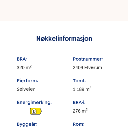
Nøkkelinformasjon
BRA:
Postnummer:
2
320
m
2409
Elverum
Eierform:
Tomt:
2
Selveier
1 189
m
Energimerking:
BRA-i:
2
276
m
D
Byggeår:
Rom: