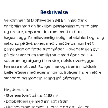
Beskrivelse
Velkommen til Moltevegen 34! En innholdsrik 
enebolig med en fleksibel planløsning over to plan 
og en stor, opparbeidet tomt med et flott 
hageanlegg. Familievennlig bolig i et etablert og rolig 
nabolag på Søbakken, med umiddelbar nærhet til 
barnehage og flotte turområder. Hovedetasjen byr 
på blant annet en romslig stue med åpen peis, 4 
soverom og utgang til en stor, delvis overbygget 
terrasse mot vest. Boligen har også en innholdsrik 
kjelleretasje med egen inngang. Boligen har en eldre 
standard og modernisering må påregnes.

Høydepunkter:

- Stor eiertomt på ca. 1188 m²

- Dobbelgarasje med innlagt strøm

- Fire soverom samlet i 1. etasje og ett i kjeller
