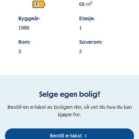
2
68
m
E
Byggeår:
Etasje:
1986
1
Rom:
Soverom:
3
2
Selge egen bolig?
Bestill en e-takst av boligen din, så vet du hva du kan
kjøpe for.
Bestill e-takst