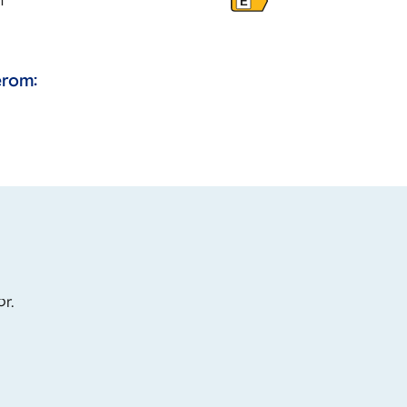
m
E
rom:
or.