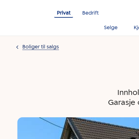
Gå til innholdet
Privat
Bedrift
Selge
K
Boliger til salgs
Innho
Garasje 