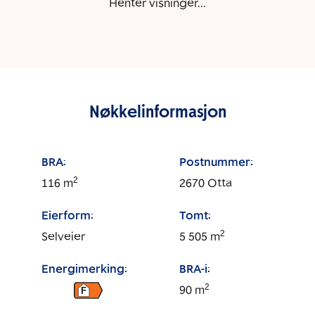
Henter visninger...
Nøkkelinformasjon
BRA:
Postnummer:
2
116
m
2670
Otta
Eierform:
Tomt:
2
Selveier
5 505
m
Energimerking:
BRA-i:
2
90
m
F