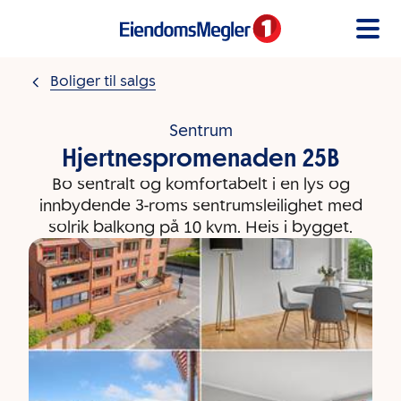
Gå til innholdet
Boliger til salgs
Sentrum
Hjertnespromenaden 25B
Bo sentralt og komfortabelt i en lys og
innbydende 3-roms sentrumsleilighet med
solrik balkong på 10 kvm. Heis i bygget.