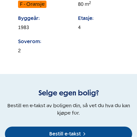
2
F - Oransje
80
m
Byggeår:
Etasje:
1983
4
Soverom:
2
Selge egen bolig?
Bestill en e-takst av boligen din, så vet du hva du kan
kjøpe for.
Bestill e-takst