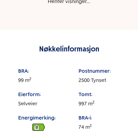
Henter visninger...
Nøkkelinformasjon
BRA:
Postnummer:
2
99
m
2500
Tynset
Eierform:
Tomt:
2
Selveier
997
m
Energimerking:
BRA-i:
2
74
m
B