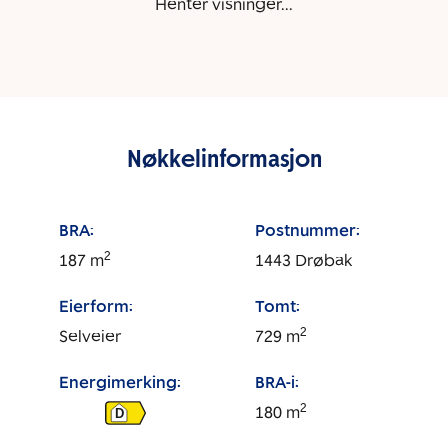
Henter visninger...
Nøkkelinformasjon
BRA:
Postnummer:
2
187
m
1443
Drøbak
Eierform:
Tomt:
2
Selveier
729
m
Energimerking:
BRA-i:
2
180
m
D