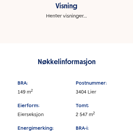
Visning
Henter visninger...
Nøkkelinformasjon
BRA:
Postnummer:
2
149
m
3404
Lier
Eierform:
Tomt:
2
Eierseksjon
2 547
m
Energimerking:
BRA-i: