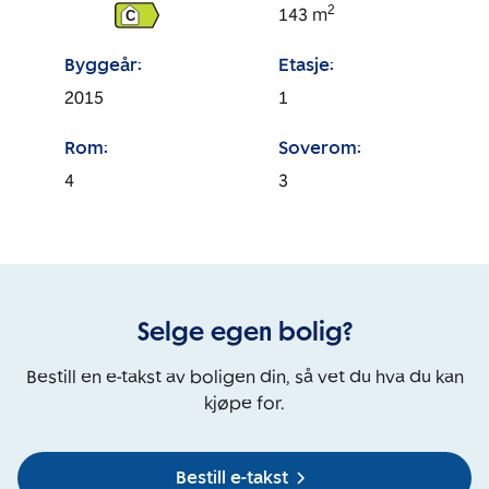
2
143
m
C
Byggeår:
Etasje:
2015
1
Rom:
Soverom:
4
3
Selge egen bolig?
Bestill en e-takst av boligen din, så vet du hva du kan
kjøpe for.
Bestill e-takst