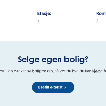
Etasje:
Rom
1
3
Selge egen bolig?
still en e-takst av boligen din, så vet du hva du kan kjøpe f
Bestill e-takst