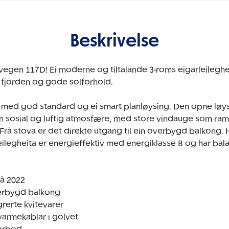
Beskrivelse
vegen 117D! Ei moderne og tiltalande 3-roms eigarleileghei
r fjorden og gode solforhold.

it med god standard og ei smart planløysing. Den opne løy
n sosial og luftig atmosfære, med store vindauge som ramm
 Frå stova er det direkte utgang til ein overbygd balkong. 
 Leilegheita er energieffektiv med energiklasse B og har balan