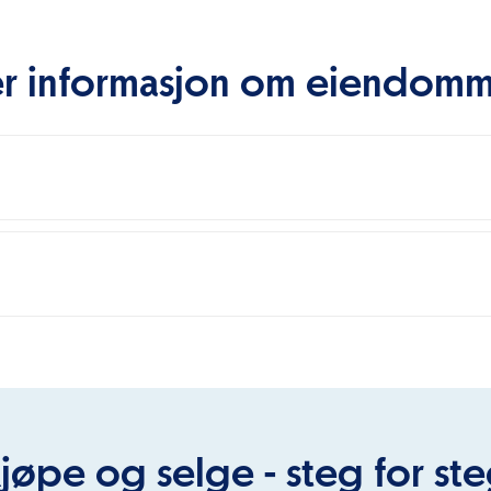
r informasjon om eiendom
jøpe og selge - steg for st