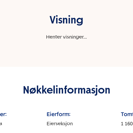
Visning
Henter visninger...
Nøkkelinformasjon
er:
Eierform:
Tomt
a
Eierseksjon
1 160