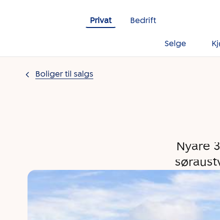
Gå til innholdet
Privat
Bedrift
Selge
K
Boliger til salgs
Nyare 3
søraustv