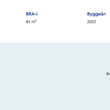
BRA-i:
Byggeår:
2
81
m
2022
Be