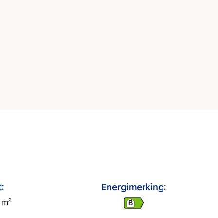
:
Energimerking:
2
m
B