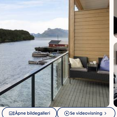
Åpne bildegalleri
Se videovisning