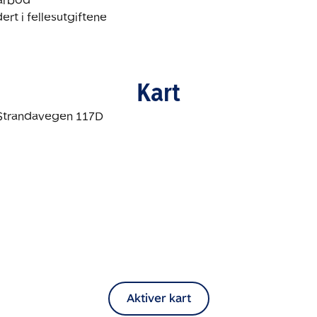
ert i fellesutgiftene
Kart
Aktiver kart