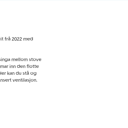
t frå 2022 med 
singa mellom stove 
ar inn den flotte 
Her kan du stå og 
sert ventilasjon.
