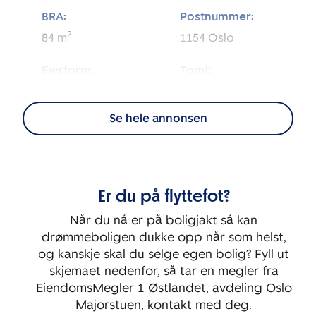
BRA:
Postnummer:
2
84
m
1154
Oslo
Eierform:
Tomt:
2
Andel
76 560
m
Se hele annonsen
Energimerking:
BRA-i:
2
78
m
E
Byggeår:
Etasje:
Er du på flyttefot?
1955
2
Når du nå er på boligjakt så kan
Rom:
Soverom:
drømmeboligen dukke opp når som helst,
3
2
og kanskje skal du selge egen bolig? Fyll ut
skjemaet nedenfor, så tar en megler fra
EiendomsMegler 1 Østlandet, avdeling Oslo
Majorstuen, kontakt med deg.