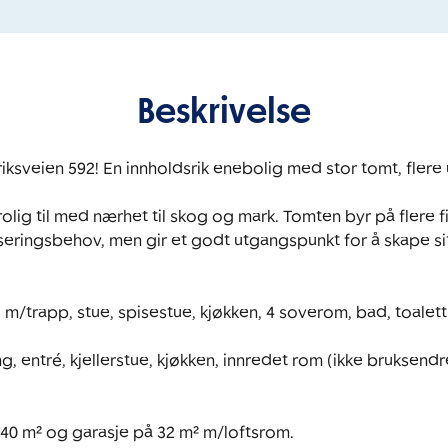
Beskrivelse
iksveien 592! En innholdsrik enebolig med stor tomt, flere 
ig til med nærhet til skog og mark. Tomten byr på flere fi
eringsbehov, men gir et godt utgangspunkt for å skape sit
ng m/trapp, stue, spisestue, kjøkken, 4 soverom, bad, toale
, entré, kjellerstue, kjøkken, innredet rom (ikke bruksendr
0 m² og garasje på 32 m² m/loftsrom.
