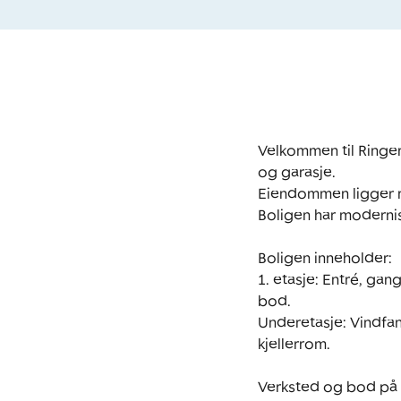
Velkommen til Ringer
og garasje.

Eiendommen ligger rol
Boligen har modernis
Boligen inneholder:

1. etasje: Entré, ga
bod.

Underetasje: Vindfang
kjellerrom.

Verksted og bod på 4