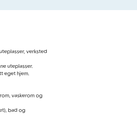
uteplasser, verksted 
ne uteplasser. 
t eget hjem.

ttrom, vaskerom og 
et), bad og 