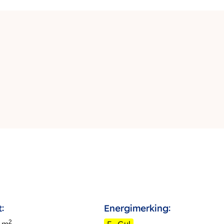
:
Energimerking:
2