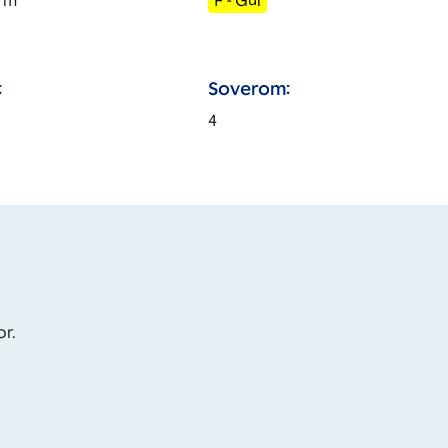
m
F - Gul
:
Soverom:
4
or.