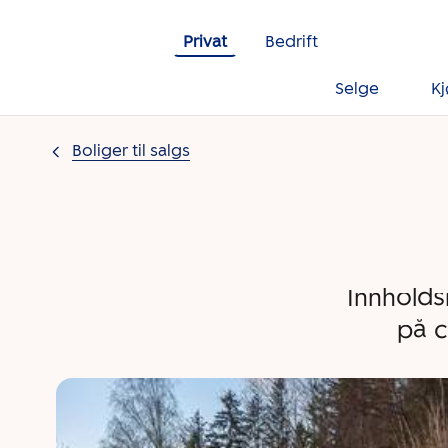
Gå til innholdet
Privat
Bedrift
Selge
K
Boliger til salgs
Innholds
på c