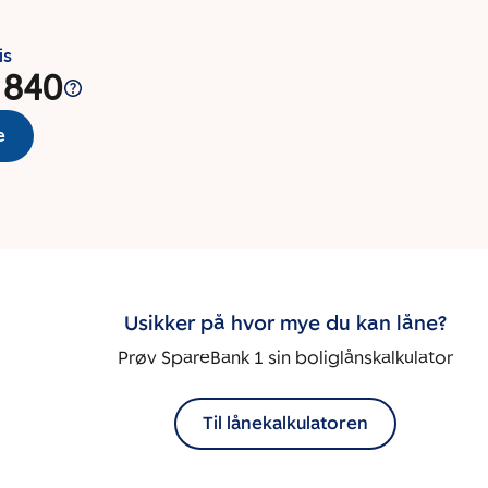
is
 840
e
Usikker på hvor mye du kan låne?
Prøv SpareBank 1 sin boliglånskalkulator
Til lånekalkulatoren