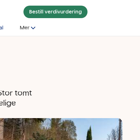
Bestill verdivurdering
al
Mer
Stor tomt
elige