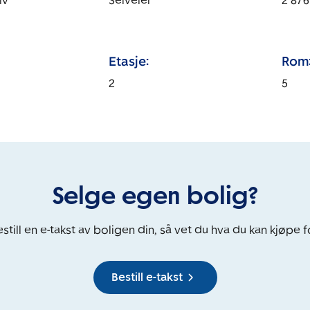
lv
Selveier
2 876
Etasje:
Rom
2
5
Selge egen bolig?
still en e-takst av boligen din, så vet du hva du kan kjøpe f
Bestill e-takst