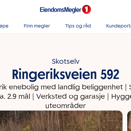
jøpe
Finn megler
Tips og råd
Kundeport
Skotselv
Ringeriksveien 592
rik enebolig med landlig beliggenhet | 
a. 2.9 mål | Verksted og garasje | Hygg
uteområder