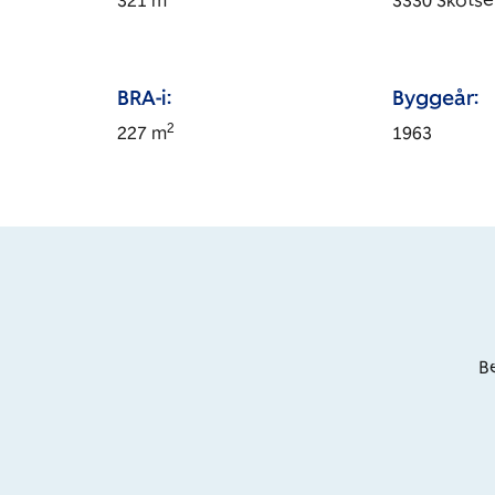
321
m
3330
Skotse
BRA-i:
Byggeår:
2
227
m
1963
Be