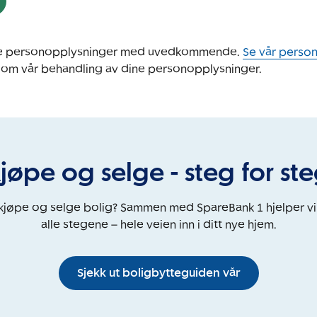
ine personopplysninger med uvedkommende.
Se vår perso
 om vår behandling av dine personopplysninger.
jøpe og selge - steg for st
 kjøpe og selge bolig? Sammen med SpareBank 1 hjelper v
alle stegene – hele veien inn i ditt nye hjem.
Sjekk ut boligbytteguiden vår