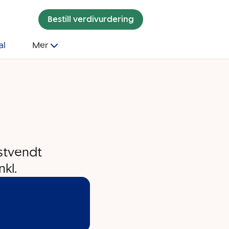
Bestill verdivurdering
al
Mer
stvendt
kl.