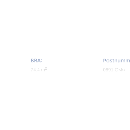
BRA:
Postnumm
2
74.4
m
0691
Oslo
BRA-i:
Byggeår:
2
68
m
1959