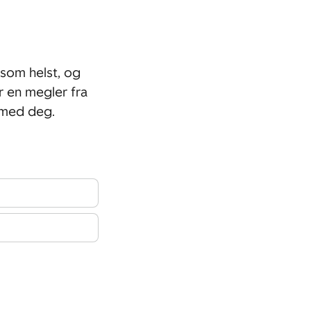
som helst, og
r en megler fra
 med deg.