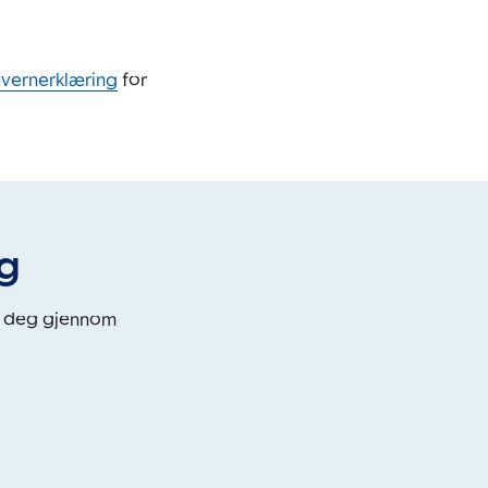
nvernerklæring
for
eg
i deg gjennom