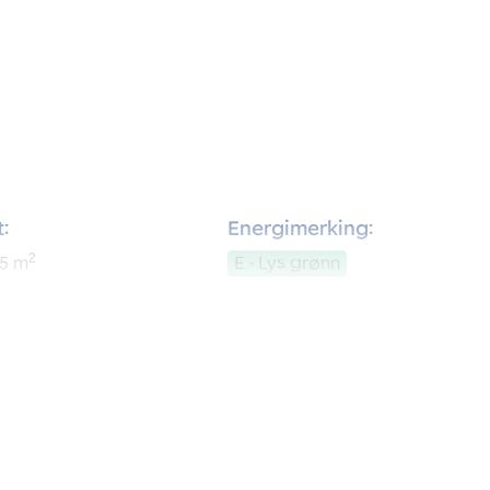
:
Energimerking:
2
5
m
E - Lys grønn
:
Soverom:
2