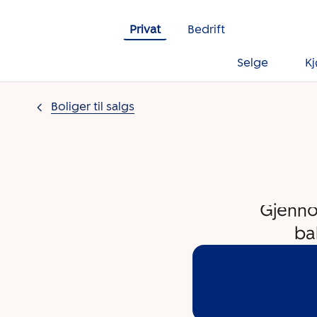
Gå til innholdet
Privat
Bedrift
Selge
K
Boliger til salgs
Gjenno
ba