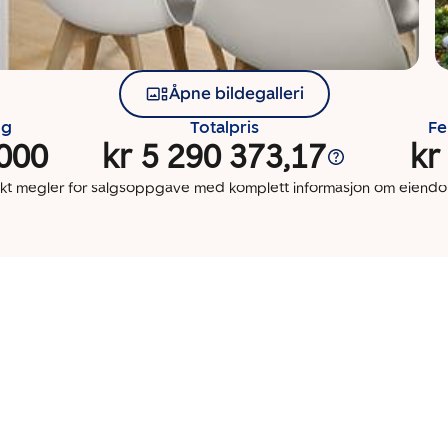
Åpne bildegalleri
ng
Totalpris
Fe
 000
kr 5 290 373,17
kr
kt megler for salgsoppgave med komplett informasjon om eien