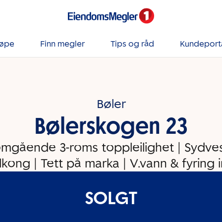
jøpe
Finn megler
Tips og råd
Kundeport
Bøler
Bølerskogen 23
mgående 3-roms toppleilighet | Sydve
lkong | Tett på marka | V.vann & fyring in
SOLGT