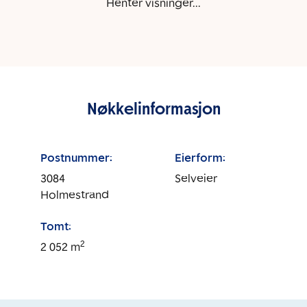
Henter visninger...
Nøkkelinformasjon
Postnummer:
Eierform:
3084
Selveier
Holmestrand
Tomt:
2
2 052
m