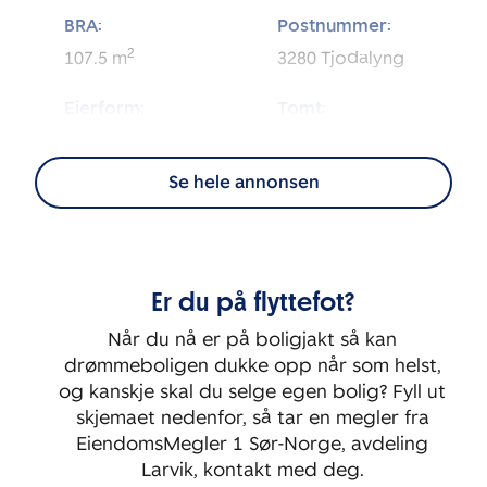
BRA:
Postnummer:
2
107.5
m
3280
Tjodalyng
Eierform:
Tomt:
2
Eierseksjon
4 642
m
Se hele annonsen
Energimerking:
BRA-i:
2
87
m
D
Byggeår:
Etasje:
Er du på flyttefot?
2002
2
Når du nå er på boligjakt så kan
Rom:
Soverom:
drømmeboligen dukke opp når som helst,
3
2
og kanskje skal du selge egen bolig? Fyll ut
skjemaet nedenfor, så tar en megler fra
EiendomsMegler 1 Sør-Norge, avdeling
Larvik, kontakt med deg.