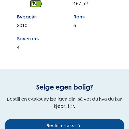
2
167
m
B
Byggeår:
Rom:
2010
6
Soverom:
4
Selge egen bolig?
Bestill en e-takst av boligen din, så vet du hva du kan
kjøpe for.
Bestill e-takst