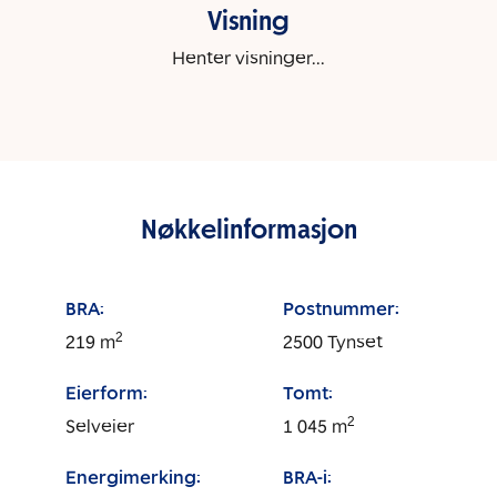
Visning
Henter visninger...
Nøkkelinformasjon
BRA:
Postnummer:
2
219
m
2500
Tynset
Eierform:
Tomt:
2
Selveier
1 045
m
Energimerking:
BRA-i: